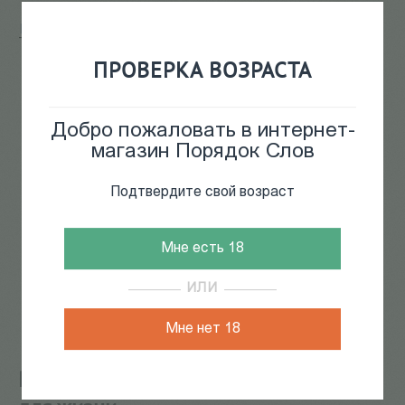
Главная
/
КАТАЛОГ КНИГ
/
электронные книги
/
PDF
Транспорт в городах, удобных для жизни
ПРОВЕРКА ВОЗРАСТА
70
из
87
Добро пожаловать в интернет-
магазин Порядок Слов
Подтвердите свой возраст
Мне есть 18
ИЛИ
Мне нет 18
PDF Транспорт в городах, удобных