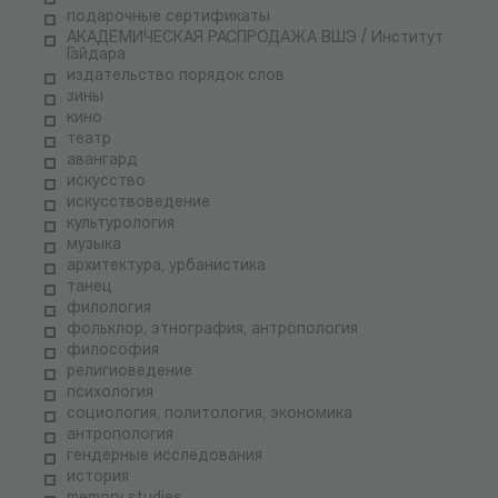
подарочные сертификаты
АКАДЕМИЧЕСКАЯ РАСПРОДАЖА ВШЭ / Институт
Гайдара
издательство порядок слов
зины
кино
театр
авангард
искусство
искусствоведение
культурология
музыка
архитектура, урбанистика
танец
филология
фольклор, этнография, антропология
философия
религиоведение
психология
социология, политология, экономика
антропология
гендерные исследования
история