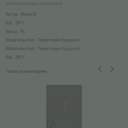
различные виды транспорта.
Автор:
Вучик В.
Год:
2011
Город:
М.
Издательство:
Территория будущего
Издательство:
Территория будущего
Год:
2011
Также рекомендуем:
назад
вперед