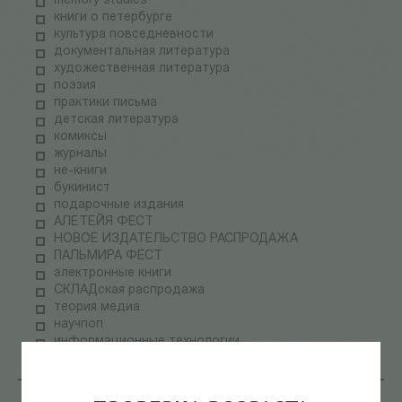
memory studies
книги о петербурге
культура повседневности
документальная литература
художественная литература
поэзия
практики письма
детская литература
комиксы
журналы
не-книги
букинист
подарочные издания
АЛЕТЕЙЯ ФЕСТ
НОВОЕ ИЗДАТЕЛЬСТВО РАСПРОДАЖА
ПАЛЬМИРА ФЕСТ
электронные книги
СКЛАДская распродажа
теория медиа
научпоп
информационные технологии