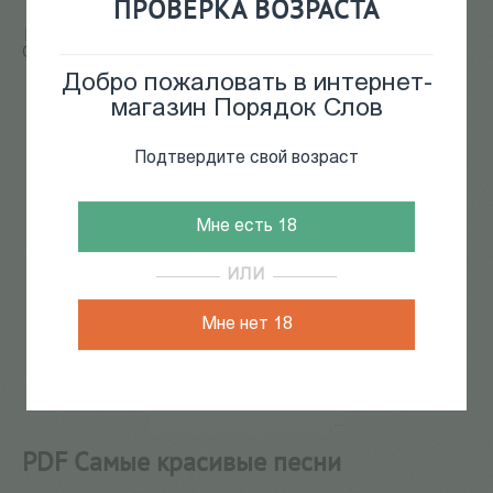
ПРОВЕРКА ВОЗРАСТА
Главная
/
КАТАЛОГ КНИГ
/
электронные книги
/
PDF
Самые красивые песни
Добро пожаловать в интернет-
60
из
87
магазин Порядок Слов
Подтвердите свой возраст
Мне есть 18
ИЛИ
Мне нет 18
PDF Самые красивые песни