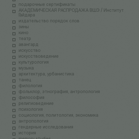
подарочные сертификаты
АКАДЕМИЧЕСКАЯ РАСПРОДАЖА ВШЭ / Институт
Гайдара
издательство порядок слов
зины
кино
театр
авангард
искусство
искусствоведение
культурология
музыка
архитектура, урбанистика
танец
филология
фольклор, этнография, антропология
философия
религиоведение
психология
социология, политология, экономика
антропология
гендерные исследования
история