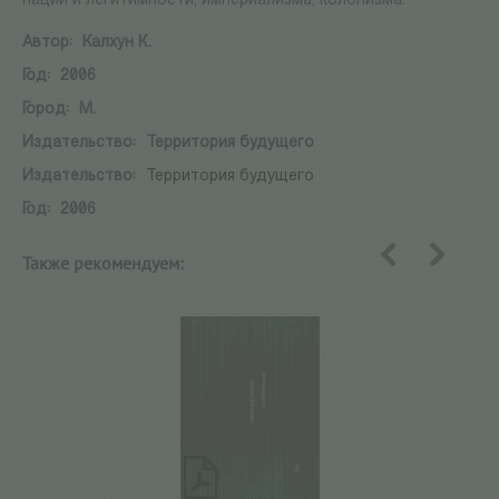
нации и легитимности, империализма, колонизма.
Автор:
Калхун К.
Год:
2006
Город:
М.
Издательство:
Территория будущего
Издательство:
Территория будущего
Год:
2006
Также рекомендуем:
назад
вперед