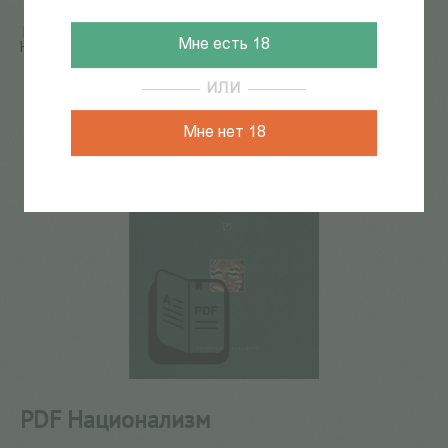
Главная
/
КАТАЛОГ КНИГ
/
электронные книги
/
PDF
Мне есть 18
Национализм
48
из
87
ИЛИ
Мне нет 18
PDF Национализм