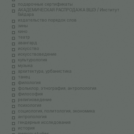
подарочные сертификаты
АКАДЕМИЧЕСКАЯ РАСПРОДАЖА ВШЭ / Институт
Гайдара
издательство порядок слов
зины
кино
театр
авангард
искусство
искусствоведение
культурология
музыка
архитектура, урбанистика
танец
филология
фольклор, этнография, антропология
философия
религиоведение
психология
социология, политология, экономика
антропология
гендерные исследования
история