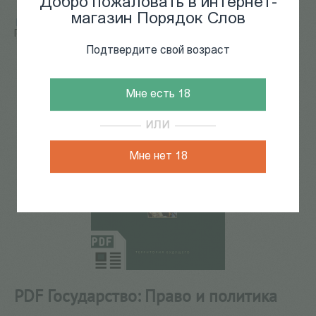
Добро пожаловать в интернет-
магазин Порядок Слов
Главная
/
КАТАЛОГ КНИГ
/
электронные книги
/
PDF
Государство: Право и политика
Подтвердите свой возраст
10
из
87
Мне есть 18
ИЛИ
Мне нет 18
PDF Государство: Право и политика