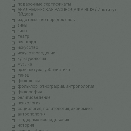
подарочные сертификаты
АКАДЕМИЧЕСКАЯ РАСПРОДАЖА ВШЭ / Институт
Гайдара
издательство порядок слов
зины
кино
театр
авангард
искусство
искусствоведение
культурология
музыка
архитектура, урбанистика
танец
филология
фольклор, этнография, антропология
философия
религиоведение
психология
социология, политология, экономика
антропология
гендерные исследования
история