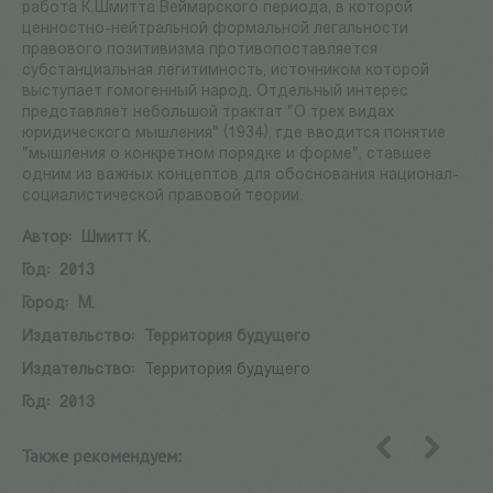
работа К.Шмитта Веймарского периода, в которой
ценностно-нейтральной формальной легальности
правового позитивизма противопоставляется
субстанциальная легитимность, источником которой
выступает гомогенный народ. Отдельный интерес
представляет небольшой трактат "О трех видах
юридического мышления" (1934), где вводится понятие
"мышления о конкретном порядке и форме", ставшее
одним из важных концептов для обоснования национал-
социалистической правовой теории.
Автор:
Шмитт К.
Год:
2013
Город:
М.
Издательство:
Территория будущего
Издательство:
Территория будущего
Год:
2013
Также рекомендуем:
назад
вперед