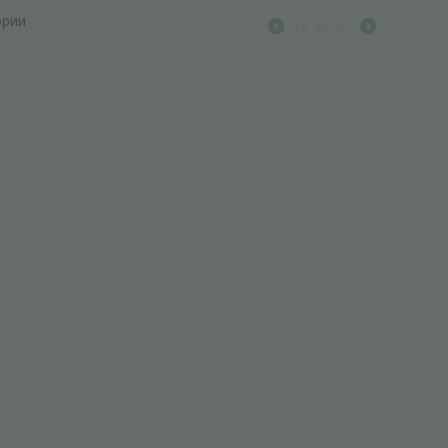
ории
14
из
87