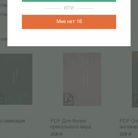
ство:
ИД Юность
ИЛИ
ство:
ИД Юность
Мне нет 18
комендуем:
нтаминация
PDF Для более
PDF Сл
прикольного мира
ангажир
250
Р
250
Р