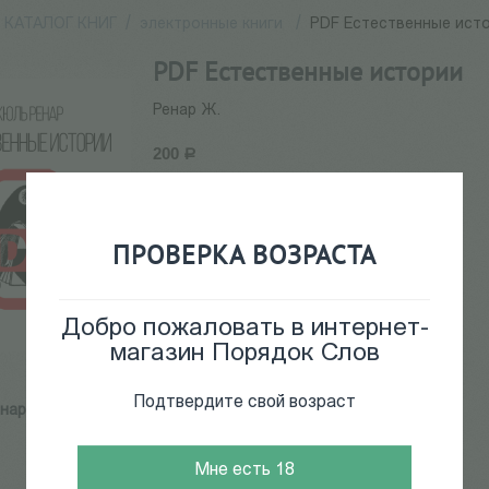
КАТАЛОГ КНИГ
/
электронные книги
/
PDF Естественные ист
PDF Естественные истории
Ренар Ж.
200
Р
34447
ПРОВЕРКА ВОЗРАСТА
Поставка в электронном виде.
Добавить в корзину
Добро пожаловать в интернет-
магазин Порядок Слов
Подтвердите свой возраст
нар Ж.
Мне есть 18