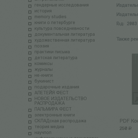
гендерные исследования
Издатель
история
Издатель
memory studies
книги о петербурге
Год:
2003
культура повседневности
документальная литература
Также ре
художественная литература
поэзия
практики письма
детская литература
комиксы
журналы
не-книги
букинист
подарочные издания
АЛЕТЕЙЯ ФЕСТ
НОВОЕ ИЗДАТЕЛЬСТВО
РАСПРОДАЖА
ПАЛЬМИРА ФЕСТ
электронные книги
СКЛАДская распродажа
PDF Ко
теория медиа
250
Р
научпоп