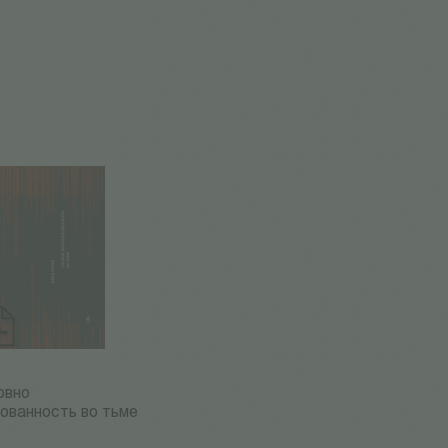
овно
ованность во тьме