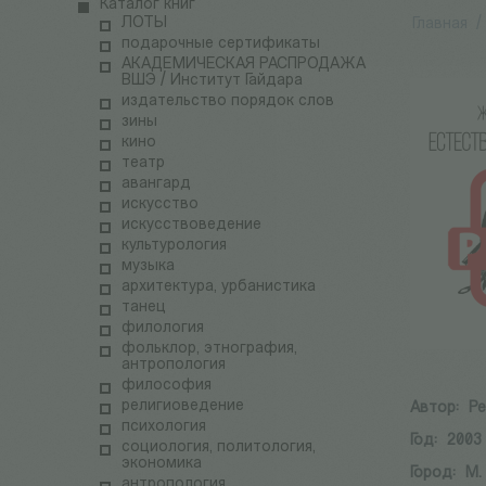
Каталог книг
ЛОТЫ
Главная
/
подарочные сертификаты
АКАДЕМИЧЕСКАЯ РАСПРОДАЖА
ВШЭ / Институт Гайдара
издательство порядок слов
зины
кино
театр
авангард
искусство
искусствоведение
культурология
музыка
архитектура, урбанистика
танец
филология
фольклор, этнография,
антропология
философия
религиоведение
Автор:
Ре
психология
Год:
2003
социология, политология,
экономика
Город:
М.
антропология