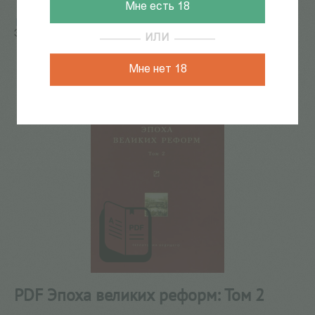
Мне есть 18
Главная
/
КАТАЛОГ КНИГ
/
электронные книги
/
PDF
Эпоха великих реформ: Том 2
ИЛИ
84
из
87
Мне нет 18
PDF Эпоха великих реформ: Том 2