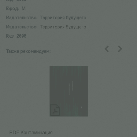
Город:
М.
Издательство:
Территория будущего
Издательство:
Территория будущего
Год:
2008
Также рекомендуем:
назад
вперед
PDF Контаминация
P