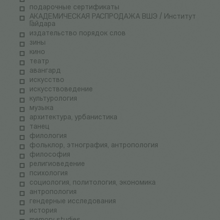
подарочные сертификаты
АКАДЕМИЧЕСКАЯ РАСПРОДАЖА ВШЭ / Институт
Гайдара
издательство порядок слов
зины
кино
театр
авангард
искусство
искусствоведение
культурология
музыка
архитектура, урбанистика
танец
филология
фольклор, этнография, антропология
философия
религиоведение
психология
социология, политология, экономика
антропология
гендерные исследования
история