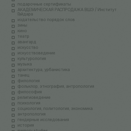
подарочные сертификаты
АКАДЕМИЧЕСКАЯ РАСПРОДАЖА ВШЭ / Институт
Гайдара
издательство порядок слов
зины
кино
театр
авангард
искусство
искусствоведение
культурология
музыка
архитектура, урбанистика
танец
филология
фольклор, этнография, антропология
философия
религиоведение
психология
социология, политология, экономика
антропология
гендерные исследования
история