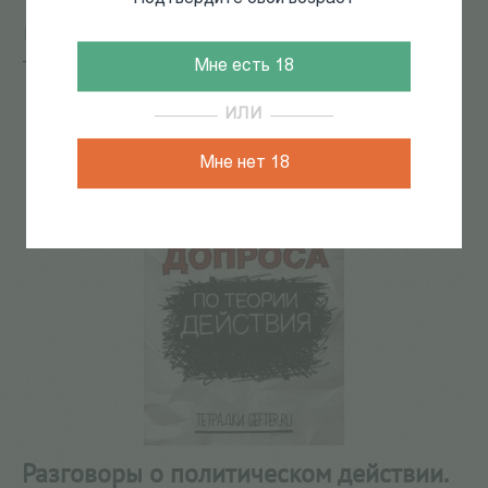
Главная
/
КАТАЛОГ КНИГ
/
документальная литература
/
Публицистика
/
Разговоры о политическом действии.
Мне есть 18
Три допроса по теории действия
76
из
103
ИЛИ
Мне нет 18
Разговоры о политическом действии.