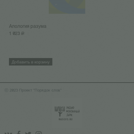
Апология разума
В
1 023
Р
4
Добавить в корзину
ⓒ 2023 Проект "Порядок слов"