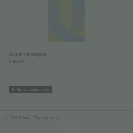
Апология разума
В
1 023
Р
4
Добавить в корзину
ⓒ 2023 Проект "Порядок слов"