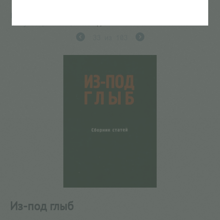
Главная
/
КАТАЛОГ КНИГ
/
документальная литература
/
Публицистика
/
Из-под глыб
33
из
103
Из-под глыб