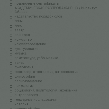
подарочные сертификаты
АКАДЕМИЧЕСКАЯ РАСПРОДАЖА ВШЭ / Институт
Гайдара
издательство порядок слов
зины
кино
театр
авангард
искусство
искусствоведение
культурология
музыка
архитектура, урбанистика
танец
филология
фольклор, этнография, антропология
философия
религиоведение
психология
социология, политология, экономика
антропология
гендерные исследования
история