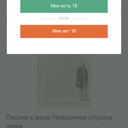
Мне есть 18
Главная
/
КАТАЛОГ КНИГ
/
документальная литература
/
Письма, дневники
/
Письма к жене: Невидимая сторона
гения
ИЛИ
Мне нет 18
Письма к жене: Невидимая сторона
гения