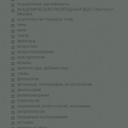
подарочные сертификаты
АКАДЕМИЧЕСКАЯ РАСПРОДАЖА ВШЭ / Институт
Гайдара
издательство порядок слов
зины
кино
театр
авангард
искусство
искусствоведение
культурология
музыка
архитектура, урбанистика
танец
филология
фольклор, этнография, антропология
философия
религиоведение
психология
социология, политология, экономика
антропология
гендерные исследования
история