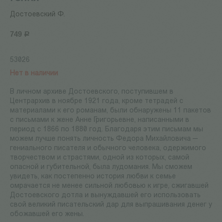
Достоевский Ф.
749
Р
53026
Нет в наличии
В личном архиве Достоевского, поступившем в
Центрархив в ноябре 1921 года, кроме тетрадей с
материалами к его романам, были обнаружены 11 пакетов
с письмами к жене Анне Григорьевне, написанными в
период с 1866 по 1880 год. Благодаря этим письмам мы
можем лучше понять личность Федора Михайловича —
гениального писателя и обычного человека, одержимого
творчеством и страстями, одной из которых, самой
опасной и губительной, была лудомания. Мы сможем
увидеть, как постепенно история любви к семье
омрачается не менее сильной любовью к игре, сжигавшей
Достоевского дотла и вынуждавшей его использовать
свой великий писательский дар для выпрашивания денег у
обожавшей его жены.