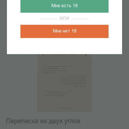
Мне есть 18
Главная
/
КАТАЛОГ КНИГ
/
документальная литература
/
Письма, дневники
/
Переписка из двух углов
ИЛИ
52
из
88
Мне нет 18
Переписка из двух углов