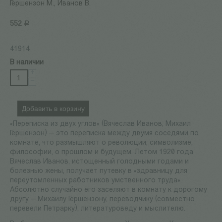
Гершензон М., Иванов В.
552
Р
41914
В наличии
+
−
Добавить в корзину
«Переписка из двух углов» (Вячеслав Иванов, Михаил
Гершензон) — это переписка между двумя соседями по
комнате, что размышляют о революции, символизме,
философии, о прошлом и будущем. Летом 1920 года
Вячеслав Иванов, истощенный голодными годами и
болезнью жены, получает путевку в «здравницу для
переутомленных работников умственного труда».
Абсолютно случайно его заселяют в комнату к дорогому
другу — Михаилу Гершензону, переводчику (совместно
перевели Петрарку), литературоведу и мыслителю.