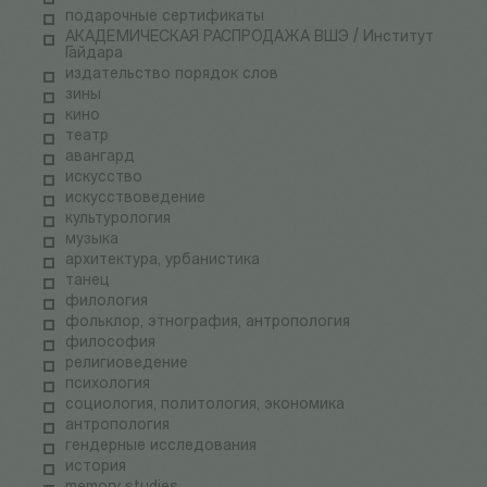
подарочные сертификаты
АКАДЕМИЧЕСКАЯ РАСПРОДАЖА ВШЭ / Институт
Гайдара
издательство порядок слов
зины
кино
театр
авангард
искусство
искусствоведение
культурология
музыка
архитектура, урбанистика
танец
филология
фольклор, этнография, антропология
философия
религиоведение
психология
социология, политология, экономика
антропология
гендерные исследования
история