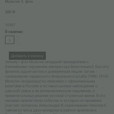
Мольтке Х. фон.
320
Р
16497
В наличии
+
−
Добавить в корзину
Хельмут фон Мольтке-младший принадлежал к
ближайшему окружению императора Вильгельма II, был его
флигель-адъютантом и доверенным лицом, затем -
начальником германского Генерального штаба (1906-1914).
Мольтке неоднократно приезжал с официальными
визитами в Россию и оставил ценные наблюдения о
царской семье и ее великокняжеском окружении, о
примечательных реалиях русской столичной жизни. В его
письмах запечатлены события, в которых он принимал
участие: похороны Александра III, коронование Николая II,
тайная встреча двух монархов в районе архипелага