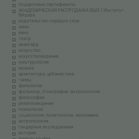
подарочные сертификаты
АКАДЕМИЧЕСКАЯ РАСПРОДАЖА ВШЭ / Институт
Гайдара
издательство порядок слов
зины
кино
театр
авангард
искусство
искусствоведение
культурология
музыка
архитектура, урбанистика
танец
филология
фольклор, этнография, антропология
философия
религиоведение
психология
социология, политология, экономика
антропология
гендерные исследования
история