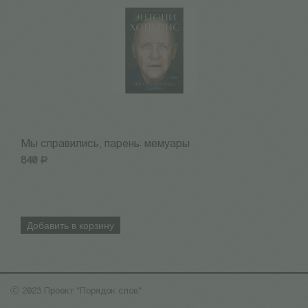
Мы справились, парень: мемуары
1
840
Р
1
Добавить в корзину
ⓒ 2023 Проект "Порядок слов"