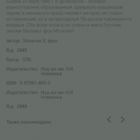
Бьерке 23 июля 1905 г. и др.Мольтке - человек
разносторонне образованный, прекрасно владеющий
пером, и письма его представляют интерес не только
исторический, но и литературный. По-русски публикуются
впервые. Обо всём этом и не только в книге Русские
письма (Хельмут фон Мольтке)
Автор:
Мольтке Х. фон.
Год:
2008
Город:
СПб.
Издательство:
Изд-во им. Н.И.
Новикова
ISBN:
5-87991-093-3
Издательство:
Изд-во им. Н.И.
Новикова
Год:
2008
Также рекомендуем:
назад
вперед