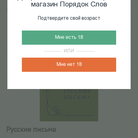
магазин Порядок Слов
Главная
/
КАТАЛОГ КНИГ
/
документальная литература
/
Мемуары
/
Русские письма
Подтвердите свой возраст
139
из
178
Мне есть 18
ИЛИ
Мне нет 18
Русские письма