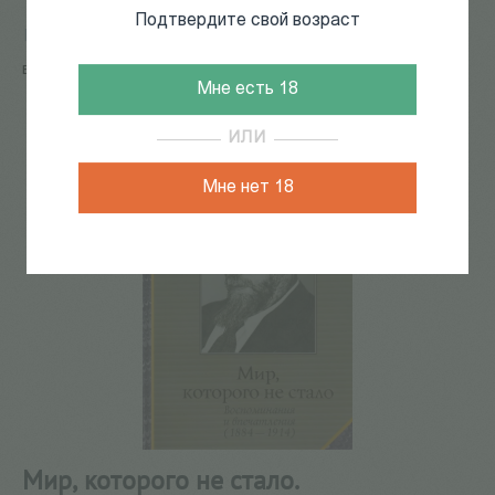
Подтвердите свой возраст
Главная
/
КАТАЛОГ КНИГ
/
документальная литература
/
Мемуары
/
Мир, которого не стало. Воспоминания и
впечатления (1884-1914)
Мне есть 18
88
из
175
ИЛИ
Мне нет 18
Мир, которого не стало.