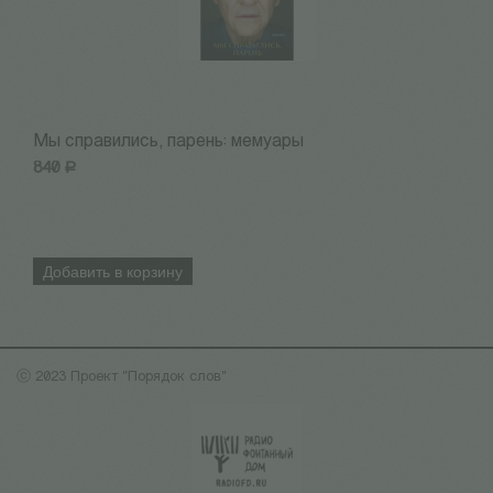
Мы справились, парень: мемуары
1
840
Р
1
Добавить в корзину
ⓒ 2023 Проект "Порядок слов"