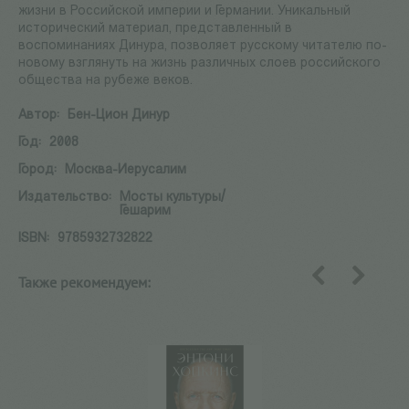
жизни в Российской империи и Германии. Уникальный
исторический материал, представленный в
воспоминаниях Динура, позволяет русскому читателю по-
новому взглянуть на жизнь различных слоев российского
общества на рубеже веков.
Автор:
Бен-Цион Динур
Год:
2008
Город:
Москва-Иерусалим
Издательство:
Мосты культуры/
Гешарим
ISBN:
9785932732822
Также рекомендуем:
назад
вперед