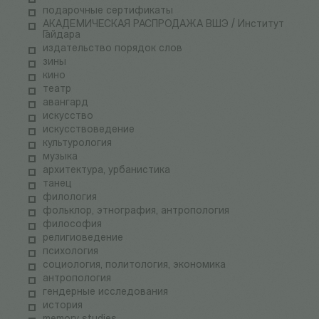
подарочные сертификаты
АКАДЕМИЧЕСКАЯ РАСПРОДАЖА ВШЭ / Институт
Гайдара
издательство порядок слов
зины
кино
театр
авангард
искусство
искусствоведение
культурология
музыка
архитектура, урбанистика
танец
филология
фольклор, этнография, антропология
философия
религиоведение
психология
социология, политология, экономика
антропология
гендерные исследования
история