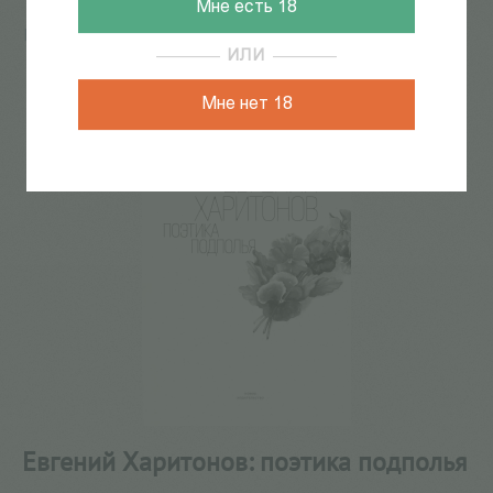
Мне есть 18
Главная
/
КАТАЛОГ КНИГ
/
документальная литература
/
Мемуары
/
Евгений Харитонов: поэтика подполья
ИЛИ
61
из
178
Мне нет 18
Евгений Харитонов: поэтика подполья