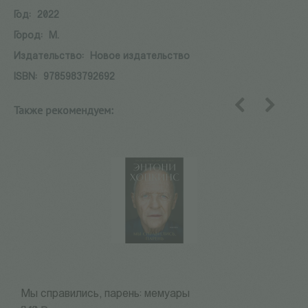
Год:
2022
Город:
М.
Издательство:
Новое издательство
ISBN:
9785983792692
Также рекомендуем:
назад
вперед
Мы справились, парень: мемуары
1