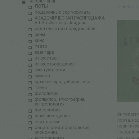
Каталог книг
ЛОТЫ
Главная
/
подарочные сертификаты
АКАДЕМИЧЕСКАЯ РАСПРОДАЖА
ВШЭ / Институт Гайдара
издательство порядок слов
зины
кино
театр
авангард
искусство
искусствоведение
культурология
музыка
архитектура, урбанистика
танец
филология
фольклор, этнография,
антропология
философия
Антология
религиоведение
поэта, из
психология
политичес
социология, политология,
Твардовск
экономика
преподава
антропология