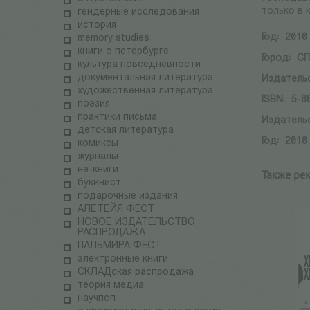
только в к
гендерные исследования
история
Год:
2010
memory studies
книги о петербурге
Город:
СП
культура повседневности
документальная литература
Издатель
художественная литература
ISBN:
5-8
поэзия
практики письма
Издатель
детская литература
Год:
2010
комиксы
журналы
не-книги
Также ре
букинист
подарочные издания
АЛЕТЕЙЯ ФЕСТ
НОВОЕ ИЗДАТЕЛЬСТВО
РАСПРОДАЖА
ПАЛЬМИРА ФЕСТ
электронные книги
СКЛАДская распродажа
теория медиа
научпоп