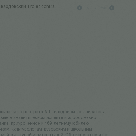
Твардовский. Pro et contra
195
из
236
опического портрета А.Т.Твардовского - писателя,
овые в аналитическом аспекте и злободневно-
ание, приуроченное к 100-летнему юбилею
кам, культурологам, вузовским и школьным
ей, культурой и литературой. Обо всём этом и не