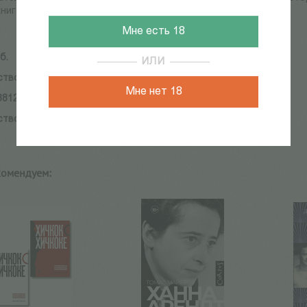
ниге А. Т. Твардовский. Pro et contra
Мне есть 18
б.
ИЛИ
ство:
Издательство РХГИ
Мне нет 18
8812-307-2
ство:
Издательство РХГИ
комендуем: