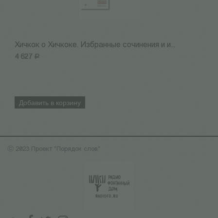
Хичкок о Хичкоке. Избранные сочинения и и...
Х
4 627
Р
2
Добавить в корзину
ⓒ 2023 Проект "Порядок слов"