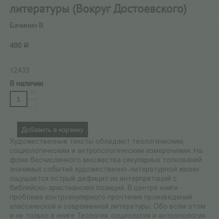
литературы (Вокруг Достоевского)
Бачинин В.
480
Р
12433
В наличии
+
−
Добавить в корзину
Художественные тексты обладают теологическим,
социологическим и антропологическим измерениями. На
фоне бесчисленного множества секулярных толкований
значимых событий художественно-литературной жизни
ощущается острый дефицит их интерпретаций с
библейско-христианских позиций. В центре книги -
проблема контрсекулярного прочтения произведений
классической и современной литературы. Обо всём этом
и не только в книге Теология, социология и антропология