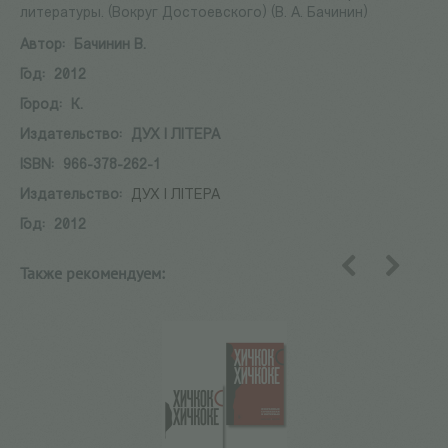
литературы. (Вокруг Достоевского) (В. А. Бачинин)
Автор:
Бачинин В.
Год:
2012
Город:
К.
Издательство:
ДУХ I ЛIТЕРА
ISBN:
966-378-262-1
Издательство:
ДУХ I ЛIТЕРА
Год:
2012
Также рекомендуем:
назад
вперед