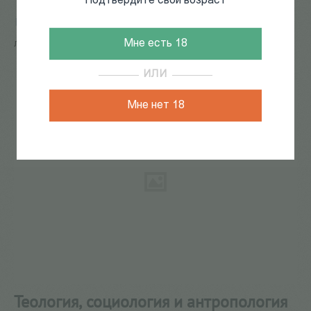
Подтвердите свой возраст
Главная
/
КАТАЛОГ КНИГ
/
документальная литература
/
Биографии
/
Теология, социология и антропология
Мне есть 18
литературы (Вокруг Достоевского)
197
из
236
ИЛИ
Мне нет 18
Теология, социология и антропология