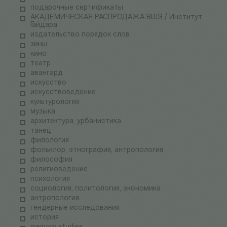
подарочные сертификаты
АКАДЕМИЧЕСКАЯ РАСПРОДАЖА ВШЭ / Институт
Гайдара
издательство порядок слов
зины
кино
театр
авангард
искусство
искусствоведение
культурология
музыка
архитектура, урбанистика
танец
филология
фольклор, этнография, антропология
философия
религиоведение
психология
социология, политология, экономика
антропология
гендерные исследования
история