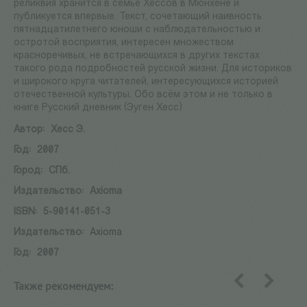
реликвия хранится в семье Хессов в Мюнхене и
публикуется впервые. Текст, сочетающий наивность
пятнадцатилетнего юноши с наблюдательностью и
остротой восприятия, интересен множеством
красноречивых, не встречающихся в других текстах
такого рода подробностей русской жизни. Для историков
и широкого круга читателей, интересующихся историей
отечественной культуры. Обо всём этом и не только в
книге Русский дневник (Эуген Хесс)
Автор:
Хесс Э.
Год:
2007
Город:
СПб.
Издательство:
Axioma
ISBN:
5-90141-051-3
Издательство:
Axioma
Год:
2007
Также рекомендуем:
назад
вперед