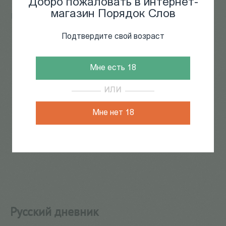
Добро пожаловать в интернет-
магазин Порядок Слов
Главная
/
КАТАЛОГ КНИГ
/
документальная литература
/
Биографии
/
Русский дневник
Подтвердите свой возраст
180
из
235
Мне есть 18
ИЛИ
Мне нет 18
Русский дневник