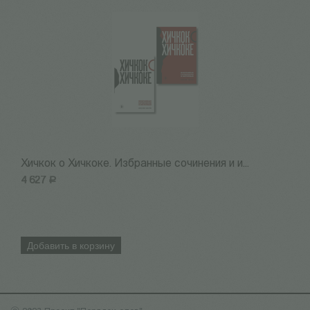
Хичкок о Хичкоке. Избранные сочинения и и...
Х
4 627
Р
2
Добавить в корзину