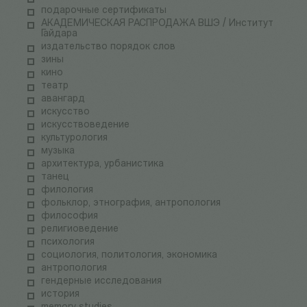
подарочные сертификаты
АКАДЕМИЧЕСКАЯ РАСПРОДАЖА ВШЭ / Институт
Гайдара
издательство порядок слов
зины
кино
театр
авангард
искусство
искусствоведение
культурология
музыка
архитектура, урбанистика
танец
филология
фольклор, этнография, антропология
философия
религиоведение
психология
социология, политология, экономика
антропология
гендерные исследования
история