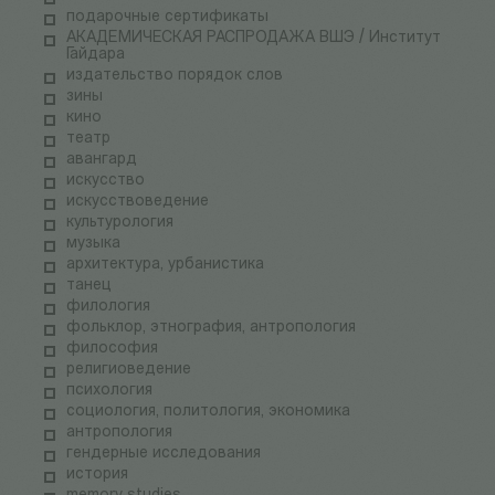
подарочные сертификаты
АКАДЕМИЧЕСКАЯ РАСПРОДАЖА ВШЭ / Институт
Гайдара
издательство порядок слов
зины
кино
театр
авангард
искусство
искусствоведение
культурология
музыка
архитектура, урбанистика
танец
филология
фольклор, этнография, антропология
философия
религиоведение
психология
социология, политология, экономика
антропология
гендерные исследования
история