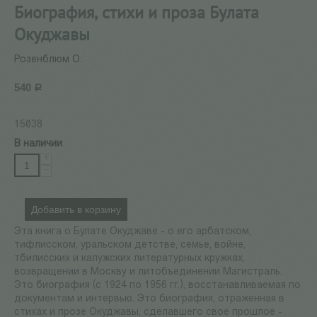
Биография, стихи и проза Булата
Окуджавы
Розенблюм О.
540
Р
15038
В наличии
+
−
Добавить в корзину
Эта книга о Булате Окуджаве - о его арбатском,
тифлисском, уральском детстве, семье, войне,
тбилисских и калужских литературных кружках,
возвращении в Москву и литобъединении Магистраль.
Это биография (с 1924 по 1956 гг.), восстанавливаемая по
документам и интервью. Это биография, отраженная в
стихах и прозе Окуджавы, сделавшего свое прошлое -