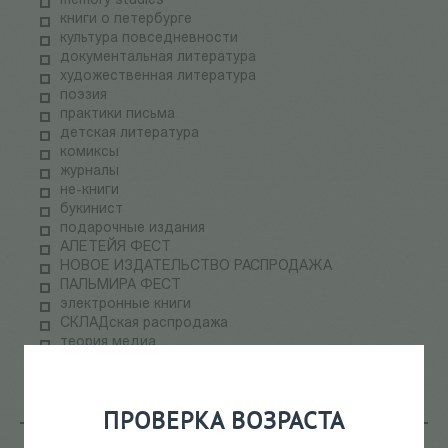
memory studies
книги о петербурге
культура повседневности
документальная литература
художественная литература
поэзия
практики письма
детская литература
комиксы
журналы
не-книги
букинист
подарочные издания
АЛЕТЕЙЯ ФЕСТ
НОВОЕ ИЗДАТЕЛЬСТВО РАСПРОДАЖА
ПАЛЬМИРА ФЕСТ
электронные книги
СКЛАДская распродажа
теория медиа
научпоп
информационные технологии
ПРОВЕРКА ВОЗРАСТА