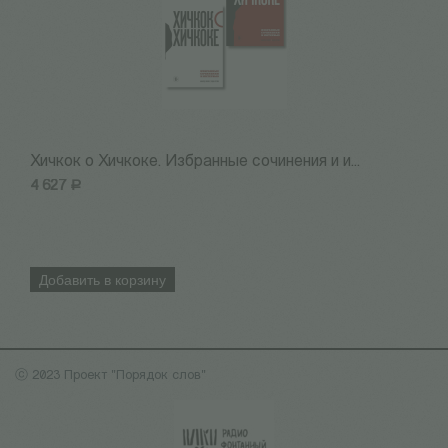
Хичкок о Хичкоке. Избранные сочинения и и...
Х
4 627
Р
2
Добавить в корзину
ⓒ 2023 Проект "Порядок слов"