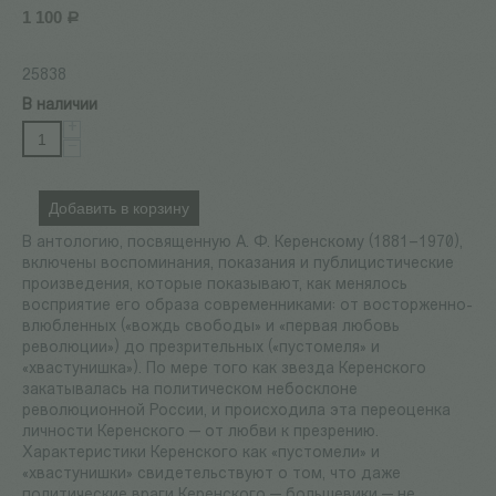
1 100
Р
25838
В наличии
+
−
Добавить в корзину
В антологию, посвященную А. Ф. Керенскому (1881–1970),
включены воспоминания, показания и публицистические
произведения, которые показывают, как менялось
восприятие его образа современниками: от восторженно-
влюбленных («вождь свободы» и «первая любовь
революции») до презрительных («пустомеля» и
«хвастунишка»). По мере того как звезда Керенского
закатывалась на политическом небосклоне
революционной России, и происходила эта переоценка
личности Керенского — от любви к презрению.
Характеристики Керенского как «пустомели» и
«хвастунишки» свидетельствуют о том, что даже
политические враги Керенского — большевики — не