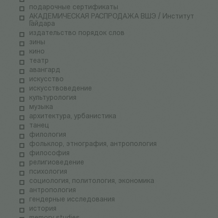
подарочные сертификаты
АКАДЕМИЧЕСКАЯ РАСПРОДАЖА ВШЭ / Институт
Гайдара
издательство порядок слов
зины
кино
театр
авангард
искусство
искусствоведение
культурология
музыка
архитектура, урбанистика
танец
филология
фольклор, этнография, антропология
философия
религиоведение
психология
социология, политология, экономика
антропология
гендерные исследования
история