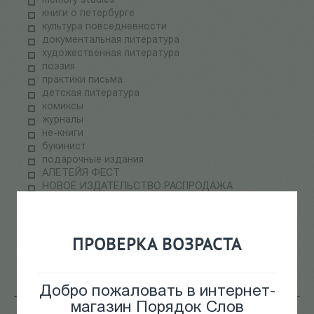
memory studies
книги о петербурге
культура повседневности
документальная литература
художественная литература
поэзия
практики письма
детская литература
комиксы
журналы
не-книги
букинист
подарочные издания
АЛЕТЕЙЯ ФЕСТ
НОВОЕ ИЗДАТЕЛЬСТВО РАСПРОДАЖА
ПАЛЬМИРА ФЕСТ
электронные книги
СКЛАДская распродажа
ПРОВЕРКА ВОЗРАСТА
теория медиа
научпоп
информационные технологии
Добро пожаловать в интернет-
магазин Порядок Слов