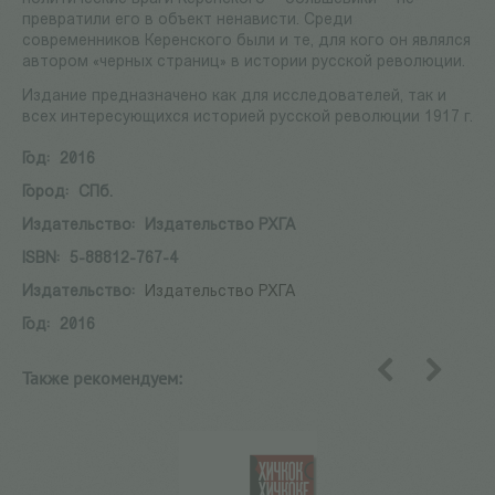
превратили его в объект ненависти. Среди
современников Керенского были и те, для кого он являлся
автором «черных страниц» в истории русской революции.
Издание предназначено как для исследователей, так и
всех интересующихся историей русской революции 1917 г.
Год:
2016
Город:
СПб.
Издательство:
Издательство РХГА
ISBN:
5-88812-767-4
Издательство:
Издательство РХГА
Год:
2016
Также рекомендуем:
назад
вперед