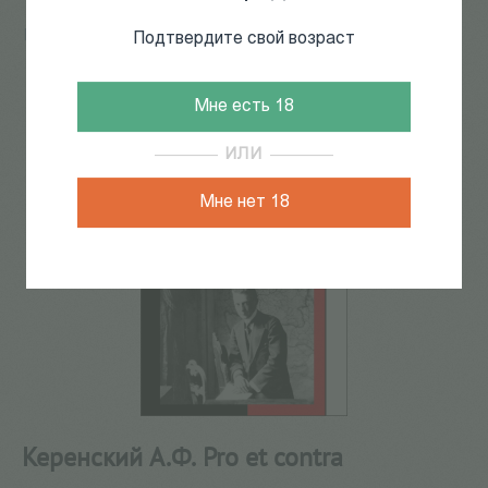
Главная
/
КАТАЛОГ КНИГ
/
документальная литература
Подтвердите свой возраст
/
Биографии
/
Керенский А.Ф. Pro et contra
113
из
235
Мне есть 18
ИЛИ
Мне нет 18
Керенский А.Ф. Pro et contra