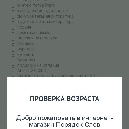
memory studies
книги о петербурге
культура повседневности
документальная литература
художественная литература
поэзия
практики письма
детская литература
комиксы
журналы
не-книги
букинист
подарочные издания
АЛЕТЕЙЯ ФЕСТ
НОВОЕ ИЗДАТЕЛЬСТВО РАСПРОДАЖА
ПАЛЬМИРА ФЕСТ
электронные книги
СКЛАДская распродажа
ПРОВЕРКА ВОЗРАСТА
теория медиа
научпоп
информационные технологии
Добро пожаловать в интернет-
магазин Порядок Слов