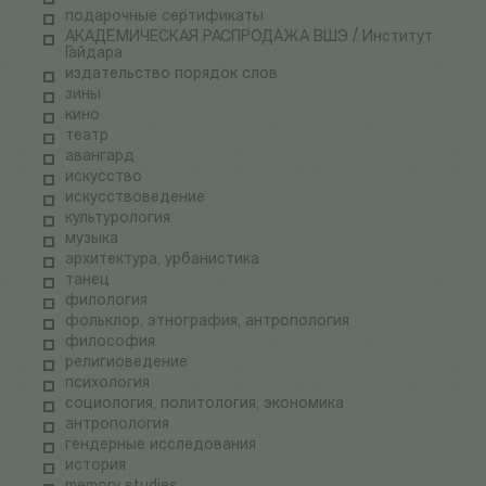
подарочные сертификаты
АКАДЕМИЧЕСКАЯ РАСПРОДАЖА ВШЭ / Институт
Гайдара
издательство порядок слов
зины
кино
театр
авангард
искусство
искусствоведение
культурология
музыка
архитектура, урбанистика
танец
филология
фольклор, этнография, антропология
философия
религиоведение
психология
социология, политология, экономика
антропология
гендерные исследования
история