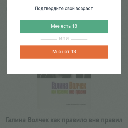
Подтвердите свой возраст
Главная
/
КАТАЛОГ КНИГ
/
документальная литература
/
Биографии
/
Галина Волчек как правило вне правил
52
из
235
Мне есть 18
ИЛИ
Мне нет 18
Галина Волчек как правило вне правил