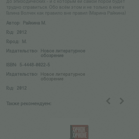
до эпизодических - и с которым ей самой порой будет
трудно справиться. Обо всём этом и не только в книге
Галина Волчек как правило вне правил (Марина Райкина)
Автор:
Райкина М.
Год:
2012
Город:
М.
Издательство:
Новое литературное
обозрение
ISBN:
5-4448-0022-5
Издательство:
Новое литературное
обозрение
Год:
2012
Также рекомендуем:
назад
вперед