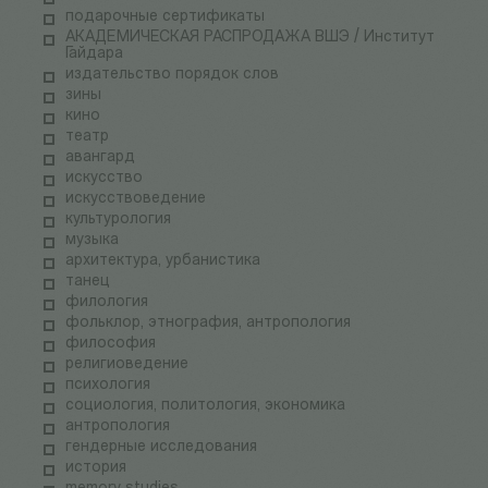
подарочные сертификаты
АКАДЕМИЧЕСКАЯ РАСПРОДАЖА ВШЭ / Институт
Гайдара
издательство порядок слов
зины
кино
театр
авангард
искусство
искусствоведение
культурология
музыка
архитектура, урбанистика
танец
филология
фольклор, этнография, антропология
философия
религиоведение
психология
социология, политология, экономика
антропология
гендерные исследования
история