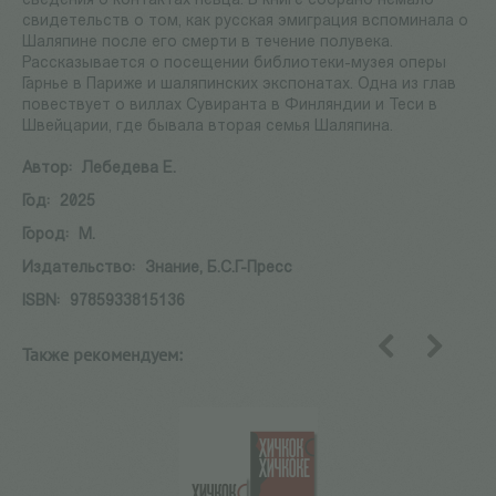
сведения о контактах певца. В книге собрано немало
свидетельств о том, как русская эмиграция вспоминала о
Шаляпине после его смерти в течение полувека.
Рассказывается о посещении библиотеки-музея оперы
Гарнье в Париже и шаляпинских экспонатах. Одна из глав
повествует о виллах Сувиранта в Финляндии и Теси в
Швейцарии, где бывала вторая семья Шаляпина.
Автор:
Лебедева Е.
Год:
2025
Город:
М.
Издательство:
Знание, Б.С.Г-Пресс
ISBN:
9785933815136
Также рекомендуем:
назад
вперед