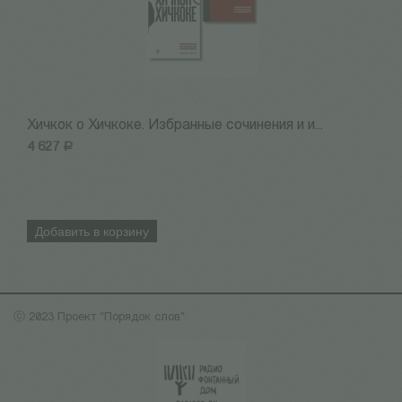
Хичкок о Хичкоке. Избранные сочинения и и...
Х
4 627
Р
2
Добавить в корзину
ⓒ 2023 Проект "Порядок слов"