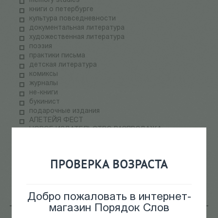
memory studies
книги о петербурге
культура повседневности
документальная литература
художественная литература
поэзия
практики письма
детская литература
комиксы
журналы
не-книги
букинист
подарочные издания
АЛЕТЕЙЯ ФЕСТ
НОВОЕ ИЗДАТЕЛЬСТВО РАСПРОДАЖА
ПАЛЬМИРА ФЕСТ
электронные книги
СКЛАДская распродажа
ПРОВЕРКА ВОЗРАСТА
теория медиа
научпоп
информационные технологии
Добро пожаловать в интернет-
магазин Порядок Слов