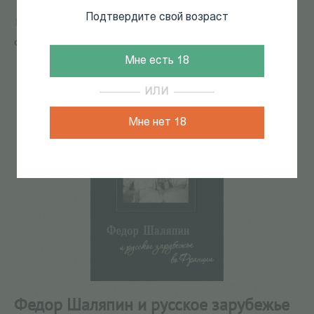
Подтвердите свой возраст
Главная
/
КАТАЛОГ КНИГ
/
документальная литература
/
Биографии
/
Федор Шаляпин и русское зарубежье во
Франции
Мне есть 18
209
из
235
ИЛИ
Мне нет 18
Федор Шаляпин и русское зарубежье