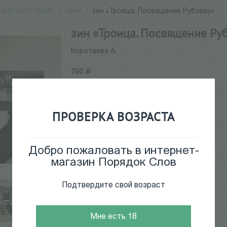
КАТАЛОГ КНИГ
/
зины
/
зин «Троица. Посвящение Рублёву»
зин «Троица. Посвящение Ру
Коротаева А.
750
Р
49162
Нет в наличии
ПРОВЕРКА ВОЗРАСТА
Добро пожаловать в интернет-
магазин Порядок Слов
Подтвердите свой возраст
Мне есть 18