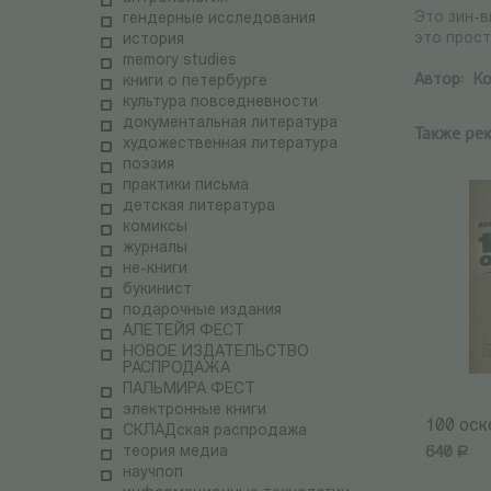
Это зин-в
гендерные исследования
это прос
история
memory studies
Автор:
Ко
книги о петербурге
культура повседневности
документальная литература
Также ре
художественная литература
поэзия
практики письма
детская литература
комиксы
журналы
не-книги
букинист
подарочные издания
АЛЕТЕЙЯ ФЕСТ
НОВОЕ ИЗДАТЕЛЬСТВО
РАСПРОДАЖА
ПАЛЬМИРА ФЕСТ
электронные книги
100 оск
СКЛАДская распродажа
теория медиа
640
Р
научпоп