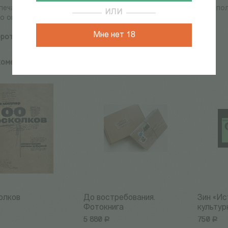
печатление по одному из любимых фильмов Тарковского. Выполн
ИЛИ
то ощущение.
Мне нет 18
ротаева А.
комендуем:
олков
До востребования.
Зин «Ис
Фотокнига
культурн
5 880
Р
750
Р