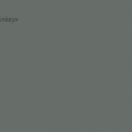
блёву»