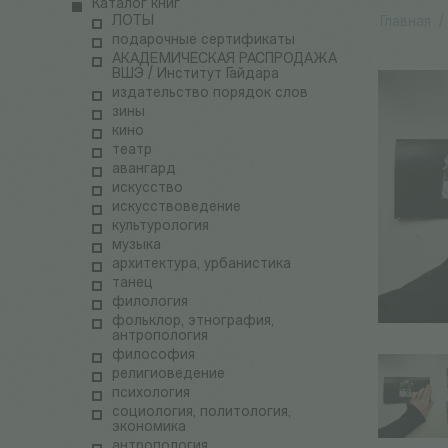
Каталог книг
ЛОТЫ
Главная
/
подарочные сертификаты
АКАДЕМИЧЕСКАЯ РАСПРОДАЖА
ВШЭ / Институт Гайдара
издательство порядок слов
зины
кино
театр
авангард
искусство
искусствоведение
культурология
музыка
архитектура, урбанистика
танец
филология
фольклор, этнография,
антропология
философия
религиоведение
психология
социология, политология,
экономика
антропология