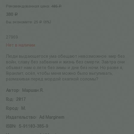
Рекомендованная цена:
405
Р
380
Р
Вы экономите:
25
(
6
%)
Р
27969
Нет в наличии
Люди выдающегося ума обещают невозможное: мир без
войн, славу без забвения и жизнь без смерти. Завтра они
объявят нам о лете без зимы и дне без ночи. Но разве я,
Гераклит, осёл, чтобы меня можно было выгуливать,
размахивая перед мордой охапкой соломы?
Автор:
Маршан Я.
Год:
2017
Город:
М.
Издательство:
Ad Marginem
ISBN:
5-91103-385-9