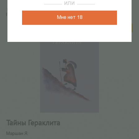
ИЛИ
Главная
/
КАТАЛОГ КНИГ
/
детская литература
/
Тайны
Гераклита
Мне нет 18
Скидка 6%
Тайны Гераклита
Маршан Я.