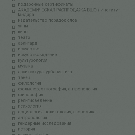
подарочные сертификаты
АКАДЕМИЧЕСКАЯ РАСПРОДАЖА ВШЭ / Институт
Гайдара
издательство порядок слов
зины
кино
театр
авангард
искусство
искусствоведение
культурология
музыка
архитектура, урбанистика
танец
филология
фольклор, этнография, антропология
философия
религиоведение
психология
социология, политология, экономика
антропология
гендерные исследования
история