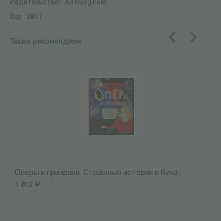
Издательство:
Ad Marginem
Год:
2017
Также рекомендуем:
назад
вперед
Оперы и призраки. Страшные истории в букв...
П
1 012
Р
6