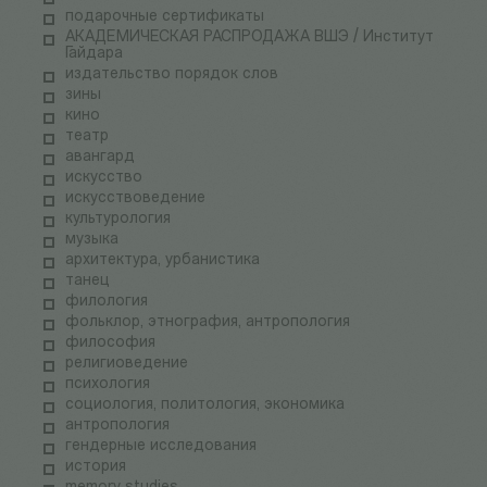
подарочные сертификаты
АКАДЕМИЧЕСКАЯ РАСПРОДАЖА ВШЭ / Институт
Гайдара
издательство порядок слов
зины
кино
театр
авангард
искусство
искусствоведение
культурология
музыка
архитектура, урбанистика
танец
филология
фольклор, этнография, антропология
философия
религиоведение
психология
социология, политология, экономика
антропология
гендерные исследования
история