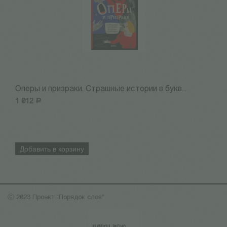
Оперы и призраки. Страшные истории в букв...
П
1 012
Р
6
Добавить в корзину
ⓒ 2023 Проект "Порядок слов"