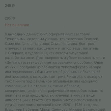
240
Р
28570
Нет в наличии
В выходных данных книг, оформленных сёстрами
Чичаговыми, авторами указаны три человека: Николай
Смирнов, Галина Чичагова, Ольга Чичагова. Все трое
отвечают за книгу как целое – и автор темы, писатель
Н.Смирнов, и художницы, как авторы визуальной
разработки идеи. Достоверность и убедительность книги
«Детям о газете» достигается разными способами. Один
из них – создание из элементов типографского набора
или нарисованных букв имитаций реальных объявлений
или призывов, о которых идёт речь. Чичаговы стилизуют
текст книги под рекламное объявление или наборную
композицию. На страницах, таким образом,
воспроизводилась полиграфическим способом какая-то
иная печатная продукция, включённая в книгу в виде
иллюстрации к тексту. Это приём часто использовали и
другие художники детской книги 1920 – 1930-х годов:
Владимир Лебедев, Мария Синякова, Михаил Цехановский.