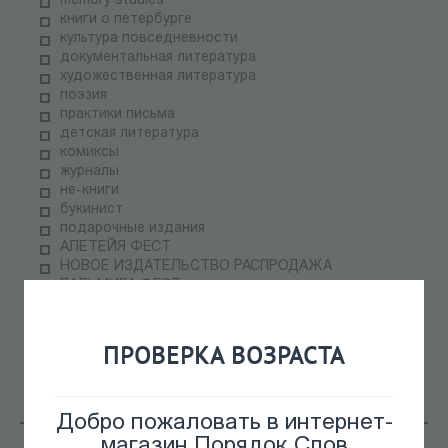
memory studies
книги о петербурге
культура повседневности
документальная литература
художественная литература
поэзия
практики письма
детская литература
комиксы
журналы
не-книги
букинист
подарочные издания
АЛЕТЕЙЯ ФЕСТ
НОВОЕ ИЗДАТЕЛЬСТВО РАСПРОДАЖА
ПАЛЬМИРА ФЕСТ
электронные книги
СКЛАДская распродажа
теория медиа
ПРОВЕРКА ВОЗРАСТА
научпоп
информационные технологии
Добро пожаловать в интернет-
магазин Порядок Слов