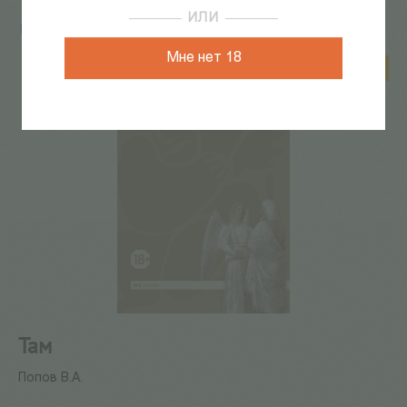
ИЛИ
Главная
/
КАТАЛОГ КНИГ
/
поэзия
/
Там
Мне нет 18
Скидка 26%
Там
Попов В.А.