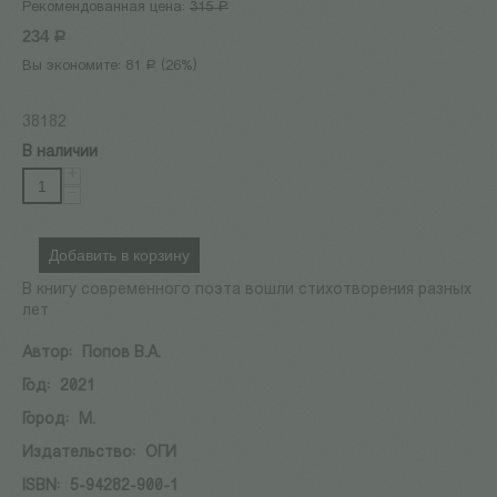
Рекомендованная цена:
315
Р
234
Р
Вы экономите:
81
(
26
%)
Р
38182
В наличии
+
−
Добавить в корзину
В книгу современного поэта вошли стихотворения разных
лет
Автор:
Попов В.А.
Год:
2021
Город:
М.
Издательство:
ОГИ
ISBN:
5-94282-900-1