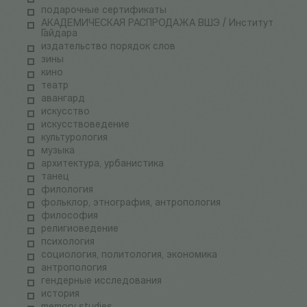
подарочные сертификаты
АКАДЕМИЧЕСКАЯ РАСПРОДАЖА ВШЭ / Институт
Гайдара
издательство порядок слов
зины
кино
театр
авангард
искусство
искусствоведение
культурология
музыка
архитектура, урбанистика
танец
филология
фольклор, этнография, антропология
философия
религиоведение
психология
социология, политология, экономика
антропология
гендерные исследования
история