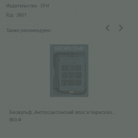
Издательство:
ОГИ
Год:
2021
Также рекомендуем:
назад
вперед
Беовульф. Англосаксонский эпос в пересказ...
Н
653
Р
7