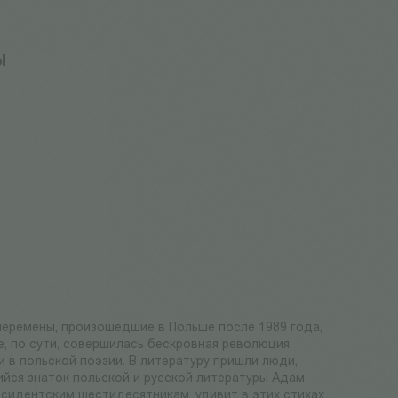
ы
еремены, произошедшие в Польше после 1989 года,
, по сути, совершилась бескровная революция,
 в польской поэзии. В литературу пришли люди,
йся знаток польской и русской литературы Адам
ссидентским шестидесятникам, удивит в этих стихах