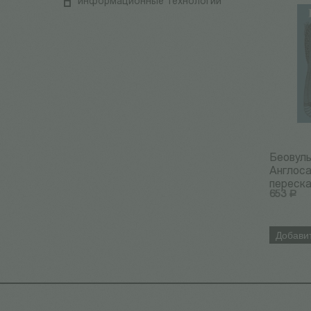
информационные технологии
Беовул
Англоса
пересказ
653
Р
Добавит