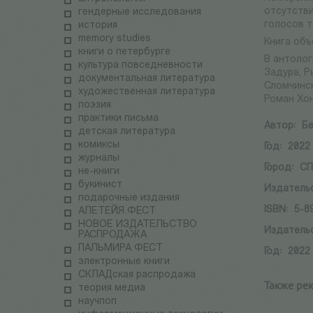
отсутстви
гендерные исследования
голосов т
история
memory studies
Книга объ
книги о петербурге
В антолог
культура повседневности
Задура, Р
документальная литература
Сломчинск
художественная литература
Роман Хон
поэзия
практики письма
Автор:
Бе
детская литература
комиксы
Год:
2022
журналы
Город:
СП
не-книги
букинист
Издатель
подарочные издания
ISBN:
5-8
АЛЕТЕЙЯ ФЕСТ
НОВОЕ ИЗДАТЕЛЬСТВО
Издатель
РАСПРОДАЖА
ПАЛЬМИРА ФЕСТ
Год:
2022
электронные книги
СКЛАДская распродажа
Также ре
теория медиа
научпоп