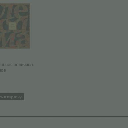
анная величина:
ное
ь в корзину