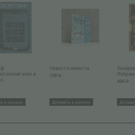
ьф.
Невеста неместа
Зачаров
ксонский эпос в
Избран
720
Р
...
436
Р
ь в корзину
Добавить в корзину
Добавит