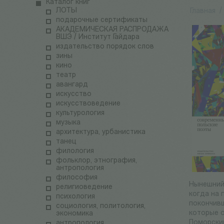
Каталог книг
ЛОТЫ
Главная
/
подарочные сертификаты
АКАДЕМИЧЕСКАЯ РАСПРОДАЖА
ВШЭ / Институт Гайдара
издательство порядок слов
зины
кино
театр
авангард
искусство
искусствоведение
культурология
музыка
архитектура, урбанистика
танец
филология
фольклор, этнография,
антропология
философия
Нынешний
религиоведение
когда на 
психология
покончивш
социология, политология,
которые о
экономика
Поморский
антропология