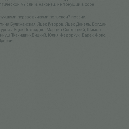
тической мысли и, наконец, не тонущий в хоре
 лучшими переводчиками польскои? поэзии.
тина Булижанская, Яцек Гуторов, Яцек Денель, Богдан
гурник, Яцек Подсядло, Марцин Сендецкий, Шимон
ениуш Ткачишин-Дицкий, Юлия Федорчук, Дарек Фокс,
Ярневич.