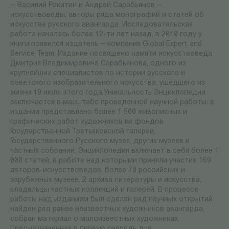
— Василий Ракитин и Андрей Сарабьянов —
искусствоведы, авторы ряда монографий и статей об
искусстве русского авангарда. Исследовательская
работа началась более 12-ти лет назад, в 2010 году у
книги появился издатель — компания Global Expert and
Service Team. Издание посвящено памяти искусствоведа
Дмитрия Владимировича Сарабьянова, одного из
крупнейших специалистов по истории русского и
советского изобразительного искусства, ушедшего из
жизни 19 июля этого года.Уникальность Энциклопедии
заключается в масштабе проведенной научной работы: в
издании представлено более 1 500 живописных и
графических работ художников из фондов
Государственной Третьяковской галереи,
Государственного Русского музея, других музеев и
частных собраний. Энциклопедия включает в себя более 1
000 статей, в работе над которыми приняли участие 169
авторов-искусствоведов, более 70 российских и
зарубежных музеев, 2 архива литературы и искусства,
владельцы частных коллекций и галерей. В процессе
работы над изданием был сделан ряд научных открытий:
найден ряд ранее неизвестных художников авангарда,
собран материал о малоизвестных художниках.
Предназначенная в первую очередь для