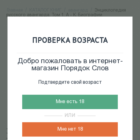
Главная
/
КАТАЛОГ КНИГ
/
авангард
/
Энциклопедия
русского авангарда. Том 1. А - К. Биографии
86
из
87
ПРОВЕРКА ВОЗРАСТА
Добро пожаловать в интернет-
магазин Порядок Слов
Подтвердите свой возраст
Мне есть 18
ИЛИ
Энциклопедия русского авангарда.
Мне нет 18