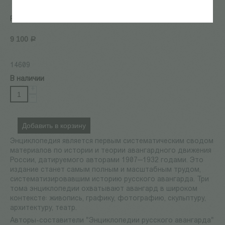
Том 1. А - К. Биографии
Ракитин В., Сарабьянов А.
9 100
Р
14609
В наличии
+
−
Добавить в корзину
Энциклопедия является первым систематическим сводом
материалов по истории и теории авангардного движения
России, датируемого авторами 1907—1932 годами. Это
издание станет самым полным и масштабным трудом,
систематизировавшим историю русского авангарда. Три
тома энциклопедии охватывают авангард в широком
контексте: живопись, графику, фотографию, скульптуру,
архитектуру, театр.
Авторы-составители "Энциклопедии русского авангарда"