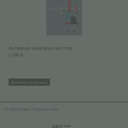
Антимода: авангард и костюм
Р
1 296
Р
1
Добавить в корзину
ⓒ 2023 Проект "Порядок слов"