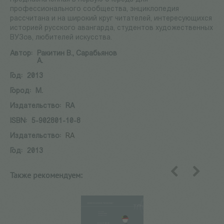
профессионального сообщества, энциклопедия
рассчитана и на широкий круг читателей, интересующихся
историей русского авангарда, студентов художественных
ВУЗов, любителей искусства.
Автор:
Ракитин В., Сарабьянов
А.
Год:
2013
Город:
М.
Издательство:
RA
ISBN:
5-902801-10-8
Издательство:
RA
Год:
2013
Также рекомендуем:
назад
вперед