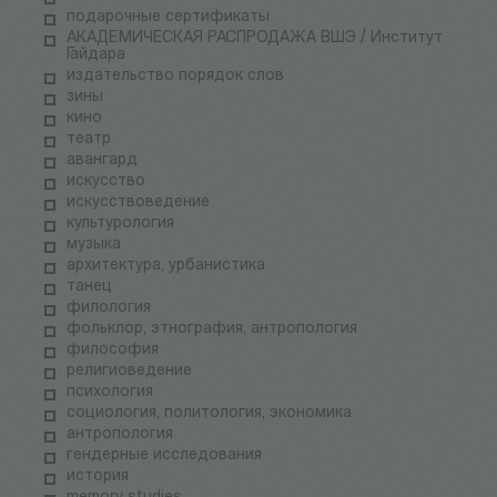
подарочные сертификаты
АКАДЕМИЧЕСКАЯ РАСПРОДАЖА ВШЭ / Институт
Гайдара
издательство порядок слов
зины
кино
театр
авангард
искусство
искусствоведение
культурология
музыка
архитектура, урбанистика
танец
филология
фольклор, этнография, антропология
философия
религиоведение
психология
социология, политология, экономика
антропология
гендерные исследования
история