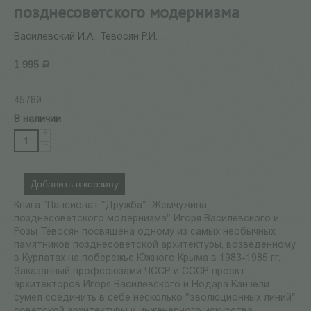
позднесоветского модернизма
Василевский И.А., Тевосян Р.И.
1 995
Р
45780
В наличии
+
−
Добавить в корзину
Книга "Пансионат "Дружба". Жемчужина
позднесоветского модернизма" Игоря Василевского и
Розы Тевосян посвящена одному из самых необычных
памятников позднесоветской архитектуры, возведенному
в Курпатах на побережье Южного Крыма в 1983-1985 гг.
Заказанный профсоюзами ЧССР и СССР проект
архитекторов Игоря Василевского и Нодара Канчели
сумел соединить в себе несколько "эволюционных линий"