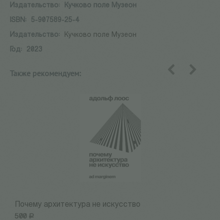
Издательство:
Кучково поле Музеон
ISBN:
5-907589-25-4
Издательство:
Кучково поле Музеон
Год:
2023
Также рекомендуем:
назад
вперед
Почему архитектура не искусство
П
500
Р
1