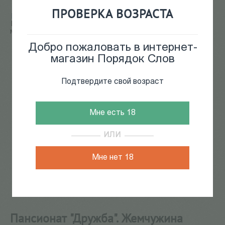
ПРОВЕРКА ВОЗРАСТА
Главная
/
КАТАЛОГ КНИГ
/
архитектура, урбанистика
/
Пансионат "Дружба". Жемчужина позднесоветского
модернизма
Добро пожаловать в интернет-
38
из
52
магазин Порядок Слов
Подтвердите свой возраст
Мне есть 18
ИЛИ
Мне нет 18
Пансионат "Дружба". Жемчужина