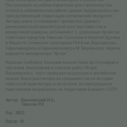
советской архитектуры и инженерного искусства.
Построенное на неблагоприятном для строительства
откосе в сейсмическом районе здание задумывалось как
преодолевающий гравитацию космический звездолет.
Авторы книги отслеживают преемство здания с
раннесоветской архитектурой конструктивистов и
романтикой коммуны, вспоминают о довоенных проектах
советских курортов: Николая Соколова и Алексея Щусева
в Мацесте, сочинских санаториях РККА им. Ворошилова,
Наркомвнудела и Наркомвоенмора М. Мержанова, первом
варианте пионерлагеря "Артек".
Издание снабжено большим количеством фотографий и
чертежей, биографией и списком работ Игоря
Василевского, текст приведен на русском и английском
языках. Книга рассчитана на специалистов по истории
советской архитектуры и читателей, интересующихся
памятниками модернизма на территории бывшего СССР.
Автор:
Василевский И.А.,
Тевосян Р.И.
Год:
2023
Город:
М.