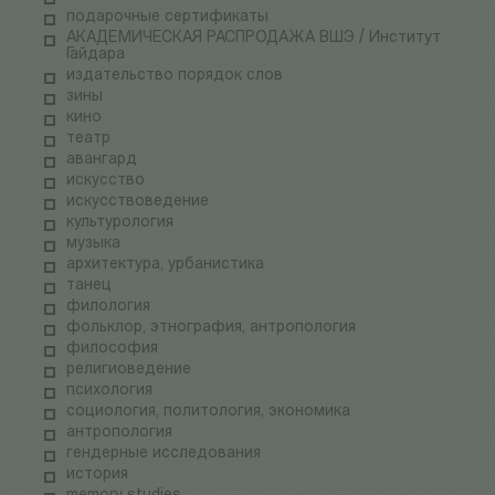
подарочные сертификаты
АКАДЕМИЧЕСКАЯ РАСПРОДАЖА ВШЭ / Институт
Гайдара
издательство порядок слов
зины
кино
театр
авангард
искусство
искусствоведение
культурология
музыка
архитектура, урбанистика
танец
филология
фольклор, этнография, антропология
философия
религиоведение
психология
социология, политология, экономика
антропология
гендерные исследования
история