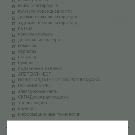
memory studies
книги о петербурге
культура повседневности
документальная литература
художественная литература
поэзия
практики письма
детская литература
комиксы
журналы
не-книги
букинист
подарочные издания
АЛЕТЕЙЯ ФЕСТ
НОВОЕ ИЗДАТЕЛЬСТВО РАСПРОДАЖА
ПАЛЬМИРА ФЕСТ
электронные книги
СКЛАДская распродажа
теория медиа
научпоп
информационные технологии