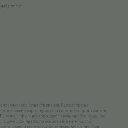
рный проект
человеческого существования. Рассмотрены
немонические характеристики городских пространств,
 Выявлены функции городского культурного кода как
исторической преемственности (идентичности)
идеологии и городских социокультурных практик,