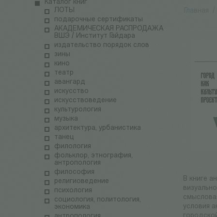
Каталог книг
ЛОТЫ
Главная
/
подарочные сертификаты
АКАДЕМИЧЕСКАЯ РАСПРОДАЖА
ВШЭ / Институт Гайдара
издательство порядок слов
зины
кино
театр
авангард
искусство
искусствоведение
культурология
музыка
архитектура, урбанистика
танец
филология
фольклор, этнография,
антропология
философия
В книге а
религиоведение
визуально
психология
смысловая
социология, политология,
условия а
экономика
городской
антропология