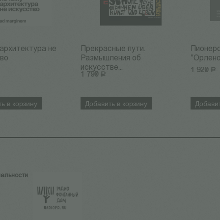
архитектура не
Прекрасные пути.
Пионерс
тво
Размышления об
"Орленок
искусстве...
1 920
Р
1 790
Р
ь в корзину
Добавить в корзину
Добавит
альности