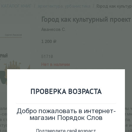
КАТАЛОГ КНИГ
/
архитектура, урбанистика
/
Город как культу
Город как культурный проект
Аванесов С.
1 200
Р
51710
Нет в наличии
ПРОВЕРКА ВОЗРАСТА
нализируются культурные параметры города как особой формы 
Добро пожаловать в интернет-
-семиотические измерения городской среды, текстуальные и м
магазин Порядок Слов
 структура городской территории как динамичного хронотопа.
ктуализации базовых смыслов и ценностей, лежащих в основе 
Подтвердите свой возраст
 среды. Показана взаимная обусловленность градообразующей 