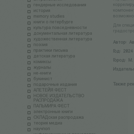
коррелир
гендерные исследования
компонен
история
возможнос
memory studies
книги о петербурге
Для специ
культура повседневности
градостр
документальная литература
художественная литература
Автор:
Ав
поэзия
практики письма
Год:
2024
детская литература
Город:
М.
комиксы
журналы
Издатель
не-книги
букинист
Также ре
подарочные издания
АЛЕТЕЙЯ ФЕСТ
НОВОЕ ИЗДАТЕЛЬСТВО
РАСПРОДАЖА
ПАЛЬМИРА ФЕСТ
электронные книги
СКЛАДская распродажа
теория медиа
научпоп