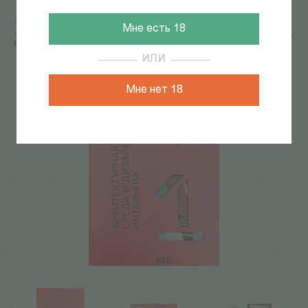
Главная
/
КАТАЛОГ КНИГ
/
архитектура, урбанистика
/
Мне есть 18
Архитектурная среда и дизайн интерьера. Метод, граница,
форма
ИЛИ
19
из
52
Мне нет 18