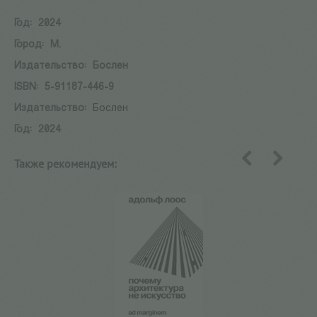
Год:
2024
Город:
М.
Издательство:
Бослен
ISBN:
5-91187-446-9
Издательство:
Бослен
Год:
2024
Также рекомендуем:
назад
вперед