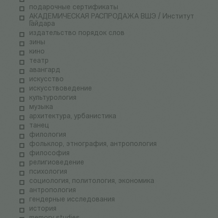
подарочные сертификаты
АКАДЕМИЧЕСКАЯ РАСПРОДАЖА ВШЭ / Институт
Гайдара
издательство порядок слов
зины
кино
театр
авангард
искусство
искусствоведение
культурология
музыка
архитектура, урбанистика
танец
филология
фольклор, этнография, антропология
философия
религиоведение
психология
социология, политология, экономика
антропология
гендерные исследования
история