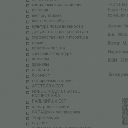
«мультина
гендерные исследования
Бруно Лат
история
принципи
memory studies
книги о петербурге
Автор:
Ка
культура повседневности
документальная литература
Год:
2025
художественная литература
поэзия
Город:
М.
практики письма
Издатель
детская литература
комиксы
ISBN:
978
журналы
не-книги
Также ре
букинист
подарочные издания
АЛЕТЕЙЯ ФЕСТ
НОВОЕ ИЗДАТЕЛЬСТВО
РАСПРОДАЖА
ПАЛЬМИРА ФЕСТ
электронные книги
СКЛАДская распродажа
теория медиа
научпоп