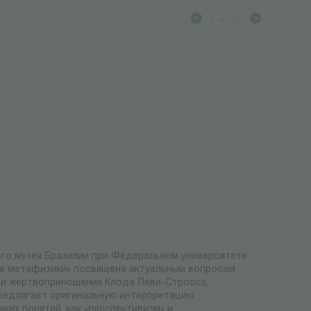
6
из
15
го музея Бразилии при Федеральном университете
ие метафизики» посвящена актуальным вопросам
 и жертвоприношения Клода Леви-Стросса,
предлагает оригинальную интерпретацию
ких понятий, как «перспективизм» и