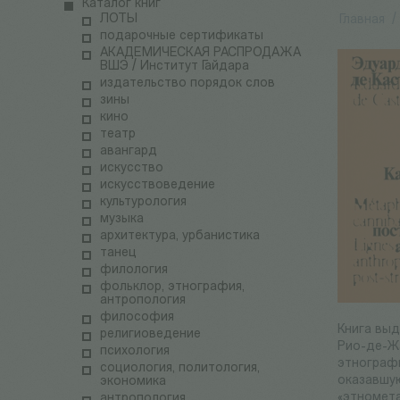
Каталог книг
ЛОТЫ
Главная
/
подарочные сертификаты
АКАДЕМИЧЕСКАЯ РАСПРОДАЖА
ВШЭ / Институт Гайдара
издательство порядок слов
зины
кино
театр
авангард
искусство
искусствоведение
культурология
музыка
архитектура, урбанистика
танец
филология
фольклор, этнография,
антропология
философия
Книга вы
религиоведение
Рио-де-Жа
психология
этнограф
социология, политология,
оказавшу
экономика
«этномета
антропология