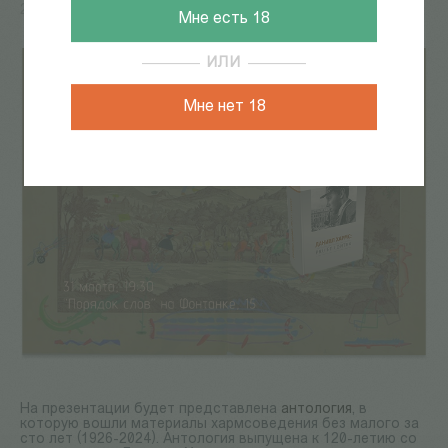
27 Мар 2026
Мне есть 18
ИЛИ
Мне нет 18
На презентации будет представлена
антология
, в
которую вошли материалы хармсоведения без малого за
сто лет (1926-2024). Антология выпущена к 120-летию со