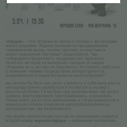
«Кирдык»
– это сборник из прозы и поэзии с авторскими
иллюстрациями. Журнал занимается продвижением
современной прозы, поэзии, критики, эссеистики и
иллюстрирования. Как пишет редколлегия, "мы
собираемся продолжить традицию лит. журналов,
печатать авторов из маленьких городов (в нашем
сборнике есть авторы из Смоленска, Котовска), работать
с важными темами посредством литературного и
академического языка (во всем их многообразии)".
мы хотели бы быть как дети: стряхнуть с себя пыль роста,
непосредственно улыбнуться и посмотреть на мир с
высоты не более 1.5 метров над уровнем моря. мы долго
думали, фантазировали, прислушивались...и решились
снова: взять да и стать маленькими. и тогда макрокосм и
микрокосм гномов и карликов каледойдоскопически
околдовал нас. мы полюбили его.
как пробы запечатления опытов по уменьшению родился
второй номер
журнала Кирдык
— «маленькие человечки».