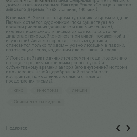
«Опиши, что ты видишь»
Вика Смирнова
прочтет лекцию о
документальном фильме
Виктора Эрисе
«Солнце в листве
айвового дерева»
(1992, Испания, 140 мин.).
В фильме В. Эрисе есть время художника и время модели.
Первый остаётся художником, пока существует во
времени рисования (реального и или мысленного),
извлекая возможность письма из хрупкого состояния
диалога с природой (с конкретной айвой, посаженной и
изученной). Айва же перестаёт быть моделью и
становится только плодом — уютно лежащим в ладони,
источающим запах, издающим еле слышимый треск.
У Лопеса пейзаж подчиняется времени года (положению
солнца, коротким мгновениям раннего утра) и
субъективному времени автора (его внутренней истории
вдохновения, некой церебральной способности
восприятия, помысленной в самом отказе от
продолжения письма).
кино
кинопоказ
лекции
Опиши, что ты видишь
Недавнее