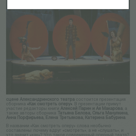
сцене Александринского театра
состоится презентация
сборника
«Как смотреть оперу»
. В презентации примут
участие редакторы книги
Алексей Парин и Ая Макарова
, а
также авторы сборника
Татьяна Белова, Ольга Манулкина,
Анна Порфирьева, Елена Третьякова, Катерина Бабурина
.
В названии «Как смотреть оперу» слова необычно
составлены: почему вдруг «смотреть», а не «слушать», и
что значит «как»? Что такое современный оперный театр?