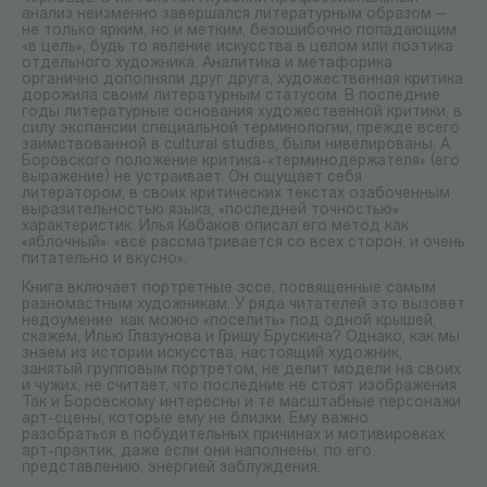
анализ неизменно завершался литературным образом —
не только ярким, но и метким, безошибочно попадающим
«в цель», будь то явление искусства в целом или поэтика
отдельного художника. Аналитика и метафорика
органично дополняли друг друга, художественная критика
дорожила своим литературным статусом. В последние
годы литературные основания художественной критики, в
силу экспансии специальной терминологии, прежде всего
заимствованной в cultural studies, были нивелированы. А.
Боровского положение критика-«терминодержателя» (его
выражение) не устраивает. Он ощущает себя
литератором, в своих критических текстах озабоченным
выразительностью языка, «последней точностью»
характеристик. Илья Кабаков описал его метод как
«яблочный»: «всё рассматривается со всех сторон, и очень
питательно и вкусно».
Книга включает портретные эссе, посвященные самым
разномастным художникам. У ряда читателей это вызовет
недоумение: как можно «поселить» под одной крышей,
скажем, Илью Глазунова и Гришу Брускина? Однако, как мы
знаем из истории искусства, настоящий художник,
занятый групповым портретом, не делит модели на своих
и чужих, не считает, что последние не стоят изображения.
Так и Боровскому интересны и те масштабные персонажи
арт-сцены, которые ему не близки. Ему важно
разобраться в побудительных причинах и мотивировках
арт-практик, даже если они наполнены, по его
представлению, энергией заблуждения.