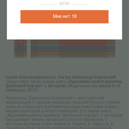
ИЛИ
Мне нет 18
сцене Александринского театра Александр Боровский
представит свою новую книгу
«Художники моего времени.
Групповой портрет с автором»
(
Издательство имени Н. И.
Новикова
, 2018).
Александр Давидович Боровский — многолетний
заведующий Отделом новейших течений Русского музея,
один из самых востребованных издательствами и масс-
медиа кураторов и искусствоведов. Его новая книга
«Художники моего времени. Групповой портрет с автором»
продолжает линию авторского искусствознания, у
истоков которой стоят имена Н. Пунина, А. Эфроса, Б.
Терновца. В их текстах глубокий профессиональный