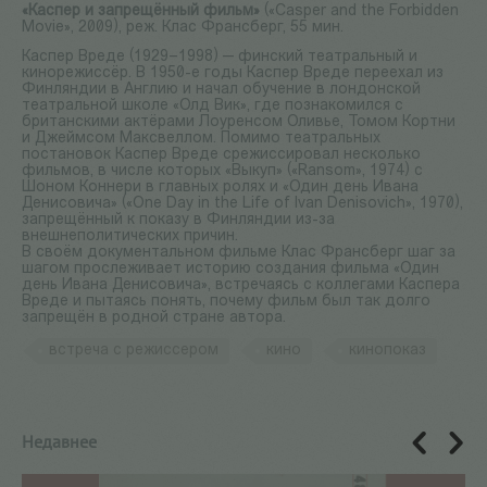
«Каспер и запрещённый фильм»
(«Casper and the Forbidden
Movie», 2009), реж. Клас Франсберг, 55 мин.
Каспер Вреде (1929–1998) — финский театральный и
кинорежиссёр. В 1950-е годы Каспер Вреде переехал из
Финляндии в Англию и начал обучение в лондонской
театральной школе «Олд Вик», где познакомился с
британскими актёрами Лоуренсом Оливье, Томом Кортни
и Джеймсом Максвеллом. Помимо театральных
постановок Каспер Вреде срежиссировал несколько
фильмов, в числе которых «Выкуп» («Ransom», 1974) с
Шоном Коннери в главных ролях и «Один день Ивана
Денисовича» («One Day in the Life of Ivan Denisovich», 1970),
запрещённый к показу в Финляндии из-за
внешнеполитических причин.
В своём документальном фильме Клас Франсберг шаг за
шагом прослеживает историю создания фильма «Один
день Ивана Денисовича», встречаясь с коллегами Каспера
Вреде и пытаясь понять, почему фильм был так долго
запрещён в родной стране автора.
встреча с режиссером
кино
кинопоказ
Недавнее