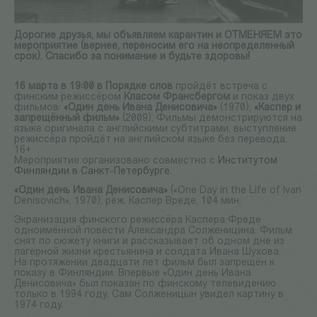
Дорогие друзья, мы объявляем карантин и ОТМЕНЯЕМ это
мероприятие (вернее, переносим его на неопределенный
срок). Спасибо за понимание и будьте здоровы!
16 марта в 19:00 в Порядке слов
пройдёт встреча с
финским режиссёром
Класом Франсбергом
и показ двух
фильмов:
«Один день Ивана Денисовича»
(1970),
«Каспер и
запрещённый фильм»
(2009). Фильмы демонстрируются на
языке оригинала с английскими субтитрами, выступление
режиссёра пройдёт на английском языке без перевода.
16+
Мероприятие организовано совместно с
Институтом
Финляндии в Санкт-Петербурге
.
«Один день Ивана Денисовича»
(«One Day in the Life of Ivan
Denisovich», 1970), реж. Каспер Вреде, 104 мин.
Экранизация финского режиссёра Каспера Фреде
одноимённой повести Александра Солженицина. Фильм
снят по сюжету книги и рассказывает об одном дне из
лагерной жизни крестьянина и солдата Ивана Шухова.
На протяжении двадцати лет фильм был запрещён к
показу в Финляндии. Впервые «Один день Ивана
Денисовича» был показан по финскому телевидению
только в 1994 году. Сам Солженицын увидел картину в
1974 году.