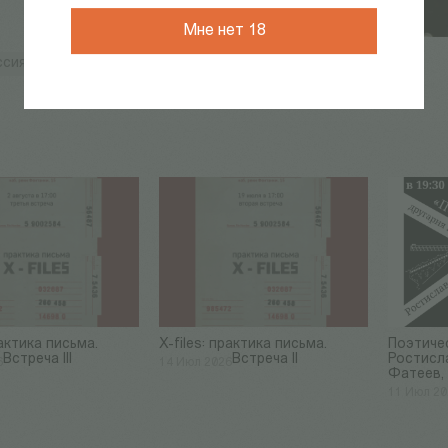
Мне нет 18
ссия
кино
кинопоказ
Послание к Человеку
рактика письма.
​X-files: практика письма.
Поэтичес
Встреча III
Встреча II
Ростисл
6
14 Июл 2026
Фатеев,
11 Июл 2