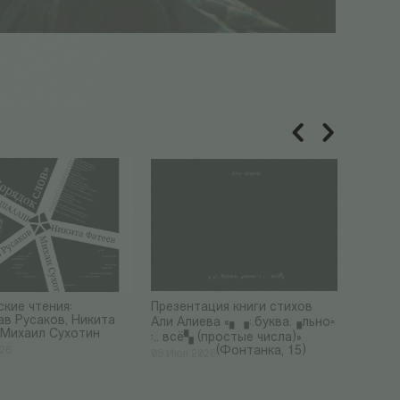
кие чтения:
Презентация книги стихов
СОСНОР
ав Русаков, Никита
дня ро
Али Алиева «▖▗:.буква.▗льно▫
 Михаил Сухотин
Соснор
:.. всё▚ (простые числа)»
(Фонтанка, 15)
026
07 Июл 
09 Июл 2026