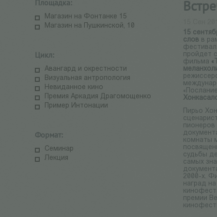
Площадка:
Встре
Магазин на Фонтанке 15
15 Сен 20
Магазин на Пушкинской, 10
15 сентяб
слов
в ра
фестива
Цикл:
пройдет 
фильма
«
Авангард и окрестности
меланхол
режиссер
Визуальная антропология
междунар
Невиданное кино
«Послание
Премия Аркадия Драгомощенко
Хонкасал
Пример Интонации
Пирьо Хон
сценарист
пионеров
документ
Формат:
комнаты 
посвящен
Семинар
судьбы де
Лекция
самых зн
документ
2000-х. Ф
наград н
кинофести
премии В
кинофест