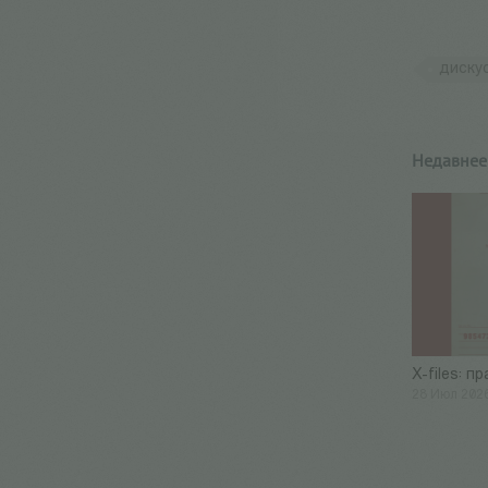
диску
Недавнее
X-files: п
28 Июл 202