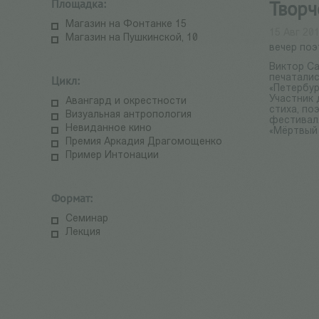
Площадка:
Творч
Магазин на Фонтанке 15
15 Авг 20
Магазин на Пушкинской, 10
вечер по
Виктор Са
печаталис
Цикл:
«Петербур
Участник
Авангард и окрестности
стиха, по
Визуальная антропология
фестиваля
Невиданное кино
«Мёртвый 
Премия Аркадия Драгомощенко
Пример Интонации
Формат:
Семинар
Лекция