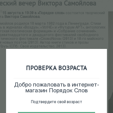
еский вечер Виктора Самойлова
18
15 августа в 19:30 в «Порядке слов»
состоится творческий
эта
Виктора Самойлова.
мойлов родился 18 марта 1982 года в Ленинграде. Стихи
ь в журналах «Воздух», «‘litriЧЕ» и «Футурум АРТ», антологиях
гская поэтическая формация» и «Собрание сочинений».
 девятнадцатого и двадцатого фестивалей свободного
этического фестиваля «СловоNova» (2013) и 10-го майского
 новых поэтов (2013). Автор книги стихов и прозы
Груз» (СПб.: Своё издательство, 2013).
ПРОВЕРКА ВОЗРАСТА
Добро пожаловать в интернет-
магазин Порядок Слов
Подтвердите свой возраст