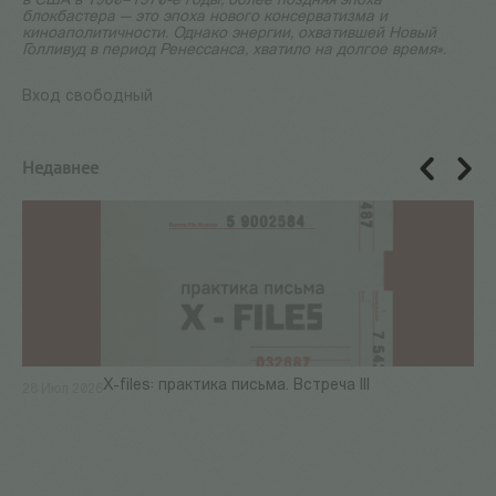
в США в 1960–1970-е годы, более поздняя эпоха
блокбастера — это эпоха нового консерватизма и
киноаполитичности. Однако энергии, охватившей Новый
Голливуд в период Ренессанса, хватило на долгое время».
Вход свободный
Недавнее
X-files: практика письма. Встреча III
28 Июл 2026