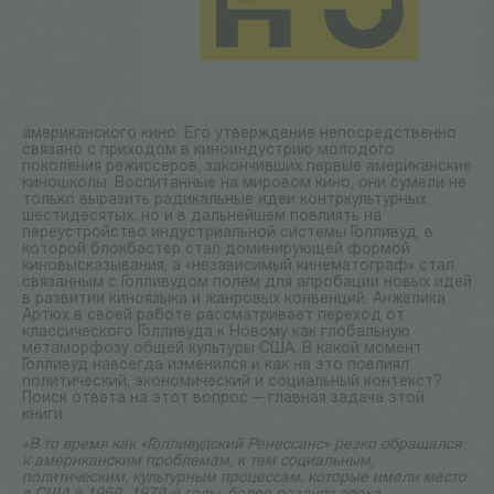
американского кино. Его утверждение непосредственно
связано с приходом в киноиндустрию молодого
поколения режиссеров, закончивших первые американские
киношколы. Воспитанные на мировом кино, они сумели не
только выразить радикальные идеи контркультурных
шестидесятых, но и в дальнейшем повлиять на
переустройство индустриальной системы Голливуд, в
которой блокбастер стал доминирующей формой
киновысказывания, а «независимый кинематограф» стал
связанным с Голливудом полем для апробации новых идей
в развитии киноязыка и жанровых конвенций. Анжелика
Артюх в своей работе рассматривает переход от
классического Голливуда к Новому как глобальную
метаморфозу общей культуры США. В какой момент
Голливуд навсегда изменился и как на это повлиял
политический, экономический и социальный контекст?
Поиск ответа на этот вопрос — главная задача этой
книги.
«В то время как «Голливудский Ренессанс» резко обращался
к американским проблемам, к тем социальным,
политическим, культурным процессам, которые имели место