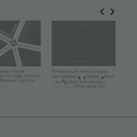
кие чтения:
Презентация книги стихов
СОСНОР
ав Русаков, Никита
дня ро
Али Алиева «▖▗:.буква.▗льно▫
 Михаил Сухотин
Соснор
:.. всё▚ (простые числа)»
(Фонтанка, 15)
026
07 Июл 
09 Июл 2026