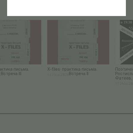
рактика письма.
​X-files: практика письма.
Поэтичес
Встреча III
Встреча II
Ростисл
6
14 Июл 2026
Фатеев,
11 Июл 2