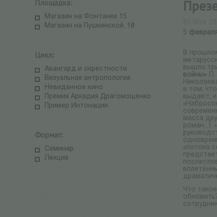
Площадка:
Презе
Магазин на Фонтанке 15
05 Фев 20
Магазин на Пушкинской, 10
5
февраля 
В прошлом
Цикл:
метарусс
вышло три
Авангард и окрестности
войны»
Л.
Визуальная антропология
Николаев
Невиданное кино
в том, чт
Премия Аркадия Драгомощенко
выдают, и
«Набросок
Пример Интонации
современн
масса дру
роман...)
руководс
Формат:
одноврем
«потока с
Семинар
предстает
Лекция
послесло
вплетённ
драматич
Что такое
обновить
сотрудни