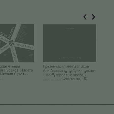
кие чтения:
Презентация книги стихов
СОСНОР
ав Русаков, Никита
дня ро
Али Алиева «▖▗:.буква.▗льно▫
 Михаил Сухотин
Соснор
:.. всё▚ (простые числа)»
(Фонтанка, 15)
026
07 Июл 
09 Июл 2026