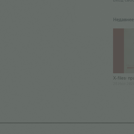
Вход св
Недавнее
X-files: п
28 Июл 202