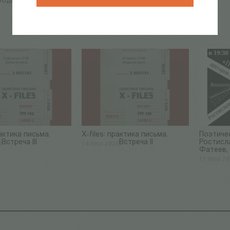
ободный
по регистрации
рактика письма.
​X-files: практика письма.
Поэтичес
Встреча III
Встреча II
Ростисл
6
14 Июл 2026
Фатеев,
11 Июл 2