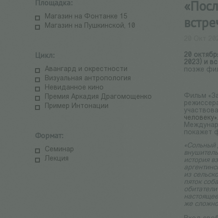
Площадка:
«Посл
Магазин на Фонтанке 15
встре
Магазин на Пушкинской, 10
20 Окт 20
Цикл:
20 октябр
2023) и в
Авангард и окрестности
позже фил
Визуальная антропология
Невиданное кино
Фильм «З
Премия Аркадия Драгомощенко
режиссер
Пример Интонации
участвов
человеку»
Междунар
покажет ф
Формат:
«Сольный 
Семинар
внушитель
Лекция
история в
аргентинс
из сельско
пяток соба
обитатели
настоящее
же сложно,