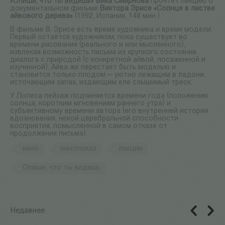
«Опиши, что ты видишь»
Вика Смирнова
прочтет лекцию о
документальном фильме
Виктора Эрисе
«Солнце в листве
айвового дерева»
(1992, Испания, 140 мин.).
В фильме В. Эрисе есть время художника и время модели.
Первый остаётся художником, пока существует во
времени рисования (реального и или мысленного),
извлекая возможность письма из хрупкого состояния
диалога с природой (с конкретной айвой, посаженной и
изученной). Айва же перестаёт быть моделью и
становится только плодом — уютно лежащим в ладони,
источающим запах, издающим еле слышимый треск.
У Лопеса пейзаж подчиняется времени года (положению
солнца, коротким мгновениям раннего утра) и
субъективному времени автора (его внутренней истории
вдохновения, некой церебральной способности
восприятия, помысленной в самом отказе от
продолжения письма).
кино
кинопоказ
лекции
Опиши, что ты видишь
Недавнее