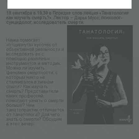
18 Сен 2025
18 сентября в 19.30 в Порядке слов лекция «Танатология:
как изучать смерть?». Лектор –
Дарья Мусс
, психолог-
суицидолог, исследователь смерти.
Наука помогает
«отщипнуть» кусочек от
объективной реальности и
исследовать ее с
помощью различных
инструментов и методик.
Можно ли изучить
феномен смертности, с
которым никто не
сталкивался в личном
опыте? Как изучать
смерть? Представители
каких профессий
помогают узнать о смерти
больше? Чем
танатопрактик отличается
от танатолога? Для чего
знать о смерти? Обсудим
в этот вечер.