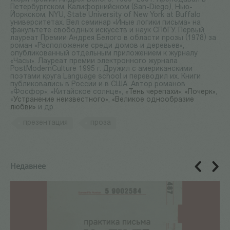
Петербургском, Калифорнийском (San-Diego), Нью-
Йоркском, NYU, State University of New York at Buffalo
университетах. Вел семинар «Иные логики письма» на
факультете свободных искусств и наук СПбГУ. Первый
лауреат Премии Андрея Белого в области прозы (1978) за
роман «Расположение среди домов и деревьев»,
опубликованный отдельным приложением к журналу
«Часы». Лауреат премии электронного журнала
PostModernCulture 1995 г. Дружил с американскими
поэтами круга Language school и переводил их. Книги
публиковались в России и в США. Автор романов
«Фосфор», «Китайское солнце»,
«Тень черепахи»
,
«Почерк»
,
«
Устранение неизвестного»
,
«Великое однообразие
любви»
и др.
презентация
проза
Недавнее