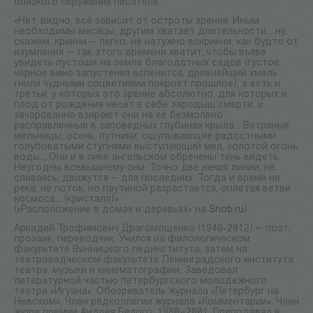
близкого окружения писателя.
«Нет, видно, всё зависит от остроты зрения. Иным
необходимы месяцы, другим хватает длительности... ну,
скажем, крикни — легко, не натужно вскрикни, как будто от
изумления — так этого времени хватит, чтобы въяве
увидеть пустоши на земле благодатных садов (густое
чёрное вино запустения вспенится, древнейший хмель
гнили чудными соцветиями покроет прошлое), а есть и
третьи, у которых это зрение абсолютно, для которых и
плод от рождения несёт в себе зародыш смерти, и
зачарованно взирают они на её безмолвно
расправленные в заповедных глубинах крыла... Ветряные
мельницы, осень, путники, ощупывающие радостными
голубоватыми ступнями выступающий мел, золотой огонь
воды... Они и в лике ангельском обречены тень видеть.
Неугодны всевышнему они. Точно две неких линии, не
сливаясь, движутся — для последних. Тогда и время не
река, не поток, но паутиной разрастается, оплетая ветви
космоса... (кристалл)».
(«Расположение в домах и деревьях» на
Snob.ru
)
Аркадий Трофимович Драгомощенко (1946-2012) — поэт,
прозаик, переводчик. Учился на филологическом
факультете Винницкого пединститута, затем на
театроведческом факультете Ленинградского института
театра, музыки и кинематографии. Заведовал
литературной частью петербургского молодежного
театра «Игуана». Обозреватель журнала «Петербург на
Невском». Член редколлегии журнала «Комментарии». Член
жюри премии Андрея Белого. 1980–2001. Преподавал в