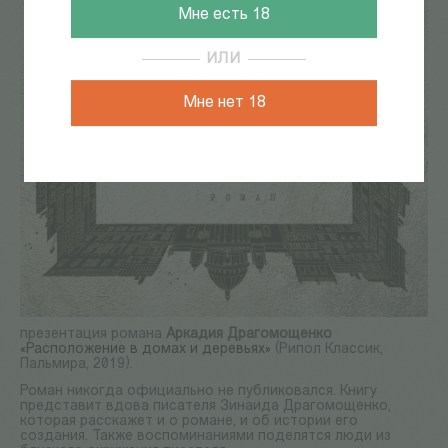
Мне есть 18
ИЛИ
Мне нет 18
презентация романа
Аркадия Драгомощенко
«Расположение в домах и деревьях»
(Рипол Классик,
Пальмира, 2019).
Роман никогда официально не публиковался. Книгу
представит вдова писателя Зинаида Драгомощенко,
которая расскажет и о романе, и об истории его
создания. Также воспоминаниями поделятся люди из