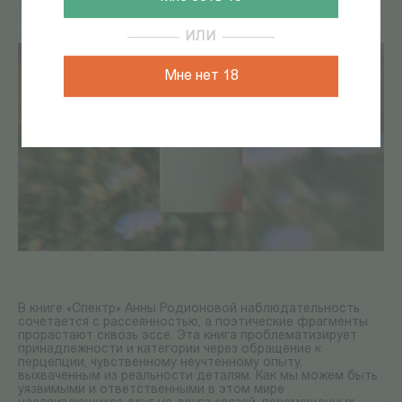
18 Май 2026
ИЛИ
Мне нет 18
В книге «Спектр» Анны Родионовой наблюдательность
сочетается с рассеянностью, а поэтические фрагменты
прорастают сквозь эссе. Эта книга проблематизирует
принадлежности и категории через обращение к
перцепции, чувственному неучтенному опыту,
выхваченным из реальности деталям. Как мы можем быть
уязвимыми и ответственными в этом мире