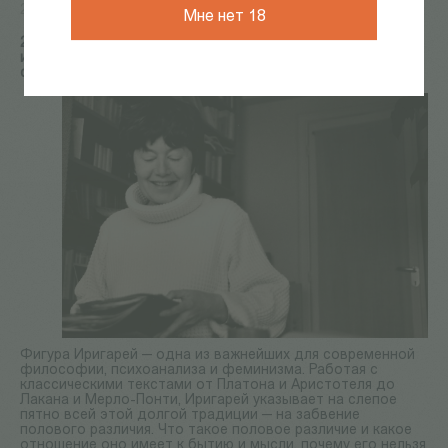
28 Апр 2024
Мне нет 18
28 апреля в 19.30 в «Порядке слов» лекция философа,
исследовательницы психоанализа Яны Марковой о
философии Люс Иригарей.
Фигура Иригарей — одна из важнейших для современной
философии, психоанализа и феминизма. Работая с
классическими текстами от Платона и Аристотеля до
Лакана и Мерло-Понти, Иригарей указывает на слепое
пятно всей этой долгой традиции — на забвение
полового различия. Что такое половое различие и какое
отношение оно имеет к бытию и мысли, почему его нельзя