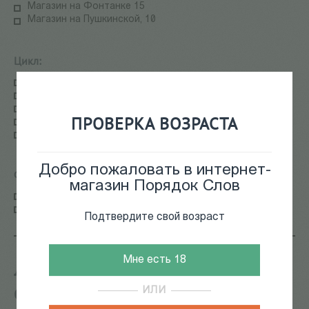
Магазин на Фонтанке 15
Магазин на Пушкинской, 10
Цикл:
Авангард и окрестности
Визуальная антропология
Невиданное кино
ПРОВЕРКА ВОЗРАСТА
Премия Аркадия Драгомощенко
Пример Интонации
Добро пожаловать в интернет-
Формат:
магазин Порядок Слов
Семинар
Лекция
Подтвердите свой возраст
Мне есть 18
Лекция Яны Марковой о
философии Люс Иригарей
ИЛИ