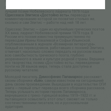
гости смогут познакомиться поближе.
Поэт и переводчик
Ипполит Харламов
расскажет о
лучшей поэме Нобелевского лауреата 1979 года
Одиссеаса Элитиса «Достойно есть»
, переводу и
комментированию которой он посвятил столько же,
сколько и сам Элитис — работе над ней: 10 лет.
Одиссеас Элитис — один из крупнейших греческих поэтов
XX века, лауреат Нобелевской премии 1979 года. В
России его поэзия известна преимущественно по
переводам Ирины Ковалевой и Софьи Ильинской,
опубликованным в журнале «Всемирная литература».
Каждый из переводчиков, работавших с поэзией Элитиса,
отмечает, насколько сложно передать на русском языке
всю самобытность греческого поэта, глубоко
укорененного в языке и культуре родной страны. Вершина
его творчества, поэма «Достойно есть», переведенная
почти на 30 языков мира, теперь стала доступна и
русскому читателю.
Молодой писатель
Димосфенис Папамаркос
расскажет
своем сборнике
«Гьяк»
, самом известном на сегодняшний
день своем произведении. Вышедшая в издательстве ОГИ
книга — первый опыт перевода всего сборника рассказов.
Теперь услышать истории героев Папамаркоса,
вернувшихся с греко-турецкой войны 1919–1922 гг. и
пытающихся осмыслить этот опыт, сможет не только
соотечественники писателя, но и русскоязычная
аудитория.