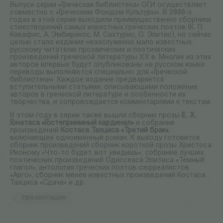
Выпуск серии «Греческая библиотека» ОГИ осуществляет
совместно с «Греческим Фондом Культуры». В 2000-х
годах в этой серии выходили преимущественно сборники
стихотворений самых известных греческих поэтов (К. П.
Кавафис, А. Эмбирикос, М. Сахтурис, О. Элитис), но сейчас
целью стало издание незаслуженно мало известных
русскому читателю прозаических и поэтических
произведений греческой литературы XX в. Многие из этих
авторов впервые будут опубликованы на русском языке:
переводы выполняются специально для «Греческой
библиотеки». Каждое издание предваряется
вступительными статьями, описывающими положение
авторов в греческой литературе и особенности их
творчества, и сопровождается комментариями к текстам.
В этом году в серии также вышли сборник прозы
Е. Х.
Гонатаса «Гостеприимный кардинал»
и собрание
произведений
Костаса Тахциса «Третий брак»
,
включающее одноименный роман. К выходу готовится
сборник произведений сборник короткой прозы Христоса
Иконому «Что-то будет, вот увидишь», собрание лучших
поэтических произведений Одиссеаса Элитиса «Темный
глагол», антология греческих поэтов-сюрреалистов
«Арго», сборник менее известных произведений Костаса
Тахциса «Сдача» и др.
презентация