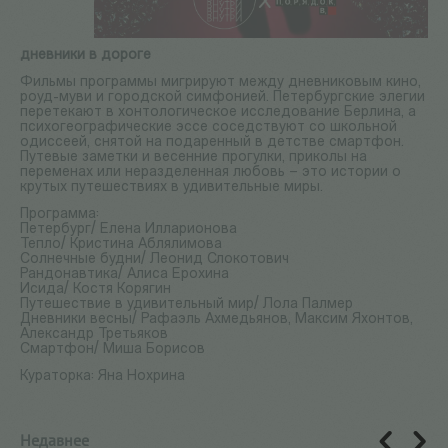
дневники в дороге
Фильмы программы мигрируют между дневниковым кино,
роуд-муви и городской симфонией. Петербургские элегии
перетекают в хонтологическое исследование Берлина, а
психогеографические эссе соседствуют со школьной
одиссеей, снятой на подаренный в детстве смартфон.
Путевые заметки и весенние прогулки, приколы на
переменах или неразделенная любовь – это истории о
крутых путешествиях в удивительные миры.
Программа:
Петербург/ Елена Илларионова
Тепло/ Кристина Аблялимова
Солнечные будни/ Леонид Слокотович
Рандонавтика/ Алиса Ерохина
Исида/ Костя Корягин
Путешествие в удивительный мир/ Лола Палмер
Дневники весны/ Рафаэль Ахмедьянов, Максим Яхонтов,
Александр Третьяков
Смартфон/ Миша Борисов
Кураторка: Яна Нохрина
Недавнее