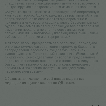
несовозможных темпоральных рядов. Конкретным
следствием такого микширования является возможность
контролируемого ретроактивного изменения прошлого.
Фигура ти-джея — фантазм, преследующий современную
культуру и теорию. Однако каждый раз разговор об этой
сверх-способности оказывается одновременно и
признанием некоторого кардинального бессилия: мы как
будто натыкаемся на стену, делающую все разговоры об
изменении прошлого не вполне серьезными, или
серьезными лишь наполовину (касающимися лишь нашей
субъективной оценки и интерпретации).
Для того, чтобы преодолеть это бессилие, необходима
онто-экономическая революция: пересмотр базисного
распределения весомости существующего и не-
существующего. Таков гланый тезис книги «Радикальный
ти-джеинг». Коинсидетальная онтология представлена
здесь как основание для нового отношения к миру — как
база для четверичного жестового кода, делающего
возможным появление доступных каждому машин
перенарезания времени.
Обращаем внимание, что со 2 января вход на все
мероприятия осуществляется по QR-кодам.