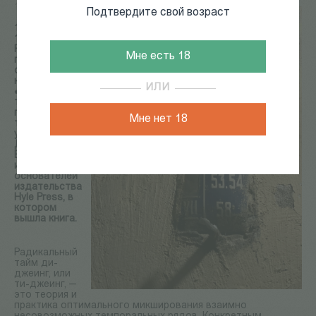
11 Янв 2022
Подтвердите свой возраст
11 января в
19:30 Йоэль
Регев
Мне есть 18
представит
свою новую
книгу
ИЛИ
«Радикальный
тиджеинг». В
презентации
Мне нет 18
также примет
участие
Дмитрий
Вяткин, один
из
основателей
издательства
Hyle Press, в
котором
вышла книга.
Радикальный
тайм ди-
джеинг, или
ти-джеинг, —
это теория и
практика оптимального микширования взаимно