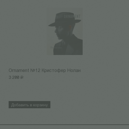
Ornament №12 Кристофер Нолан
1
3 200
Р
3
Добавить в корзину