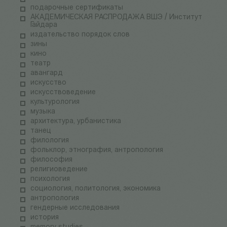
подарочные сертификаты
АКАДЕМИЧЕСКАЯ РАСПРОДАЖА ВШЭ / Институт
Гайдара
издательство порядок слов
зины
кино
театр
авангард
искусство
искусствоведение
культурология
музыка
архитектура, урбанистика
танец
филология
фольклор, этнография, антропология
философия
религиоведение
психология
социология, политология, экономика
антропология
гендерные исследования
история