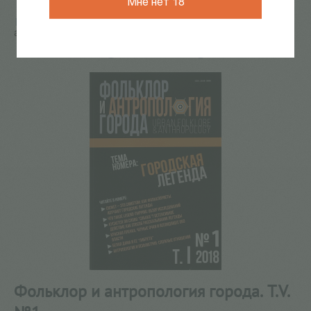
Мне нет 18
Главная
/
КАТАЛОГ КНИГ
/
журналы
/
Фольклор и
антропология города. Т.V. №1
156
из
165
Фольклор и антропология города. Т.V.