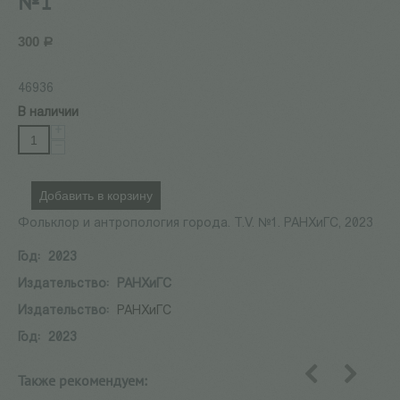
№1
300
Р
46936
В наличии
+
−
Добавить в корзину
Фольклор и антропология города. Т.V. №1. РАНХиГС, 2023
Год:
2023
Издательство:
РАНХиГС
Издательство:
РАНХиГС
Год:
2023
Также рекомендуем:
назад
вперед